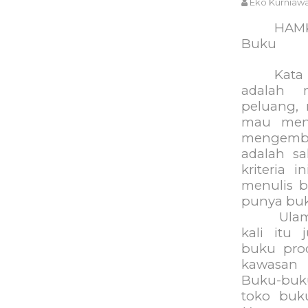
Eko Kurniaw
HAMK
Buku
Kata
adalah 
peluang,
mau menc
mengemb
adalah s
kriteria 
menulis b
punya bu
Ulama kh
kali itu 
buku prod
kawasan 
Buku-buk
toko buku