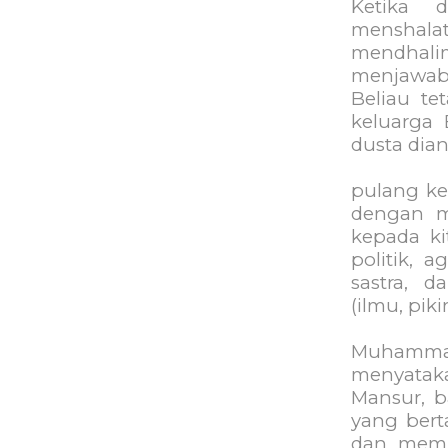
Ketika 
menshala
mendhali
menjawab
Beliau te
keluarga 
dusta diant
Pahlawa
pulang ke
dengan m
kepada ki
politik, a
sastra, d
(ilmu, pik
Buya Sy
Muhamm
menyataka
Mansur, 
yang bert
dan memb