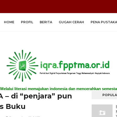
HOME
PROFIL
BERITA
GUGAH CERAH
PENA PUSTAK
"Melalui literasi memajukan indonesia dan mencerahkan semesta
– di “penjara” pun
POPULA
is Buku