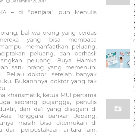
an
Desember 21, 2017
A – di “penjara” pun Menulis
 orang, bahwa orang yang cerdas
mereka yang bisa membaca
 mampu memanfaatkan peluang,
iptakan peluang, dan berhasil
angkan peluang. Buya Hamka
alah satu orang yang memenuhi
ini. Beliau doktor, setelah banyak
uku. Bukannnya doktor yang tak
ku.
arismatik, ketua MUI pertama
juga seorang pujangga, penulis
uktif, dan da’i yang disegani di
Asia Tenggara bahkan Jepang.
unya masih bisa ditemukan di
 dan perpustakaan antara lain;