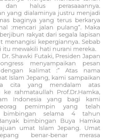
 dan halus perasaaannya.
an yang dialaminya justru menjadi
as baginya yang terus berkarya
al :mencari jalan pulang”. Maka
berjibun rakyat dari segala lapisan
t menangisi kepergiannya. Sebab
 itu mewakili hati nurani mereka.
 Shawki Futaki, Presiden Japan
Congress menyampaikan pesan
dengan kalimat :” Atas nama
at Islam Jepang, kami sampaikan
ka cita yang mendalam atas
 ke rahmataullah Prof.Dr.Hamka,
lam Indonesia yang bagi kami
seorag pemimpin yang telah
 bimbingan selama 4 tahun
. Banyak bimbingan Buya Hamka
ajuan umat Islam Jepang. Umat
epang benar-benar merasa