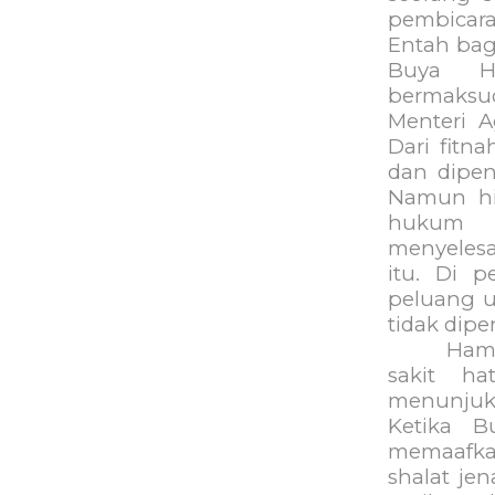
pembicar
Entah bag
Buya H
bermaks
Menteri A
Dari fitn
dan dipen
Namun hi
hukum i
menyelesa
itu. Di p
peluang u
tidak dipe
Hamka b
sakit ha
menunjukk
Ketika 
memaafka
shalat je