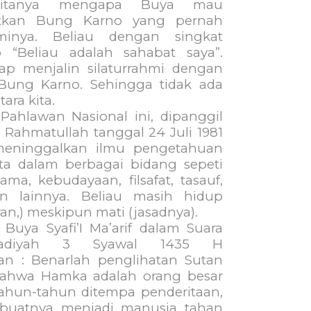
ditanya mengapa Buya mau
tkan Bung Karno yang pernah
minya. Beliau dengan singkat
 “Beliau adalah sahabat saya”.
tap menjalin silaturrahmi dengan
Bung Karno. Sehingga tidak ada
ara kita.
n Nasional ini, dipanggil
 Rahmatullah tanggal 24 Juli 1981
eninggalkan ilmu pengetahuan
ta dalam berbagai bidang sepeti
gama, kebudayaan, filsafat, tasauf,
an lainnya. Beliau masih hidup
iran,) meskipun mati (jasadnya).
afi’I Ma’arif dalam Suara
adiyah 3 Syawal 1435 H
n : Benarlah penglihatan Sutan
bahwa Hamka adalah orang besar
ahun-tahun ditempa penderitaan,
uatnya menjadi manusia tahan