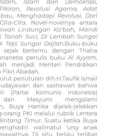
Islam, Islam dan Demokrasi,
 Pikiran, Revolusi Agama, Adat
bau, Menghadapi Revolusi, Dari
ita-Cita.
Novel-novelnya antara
awah Lindungan Ka’bah, Mandi
i Tanah Suci, Di Lembah Sungai
i Tepi Sungai Dajlah.
Buku-buku
lis sejak bertemu dengan Thaha
unanetra penulis buku
Al Ayyam,
ah menjadi Menteri Pendidikan
 Fikri Abadah.
penuturan drh.H.Taufik Ismail
budayawan dan sastrawan bahwa
KI (Partai Komunis Indonesia)
a dan Masyumi mengalami
n, Buya Hamka dijelek-jelekkan
g-orang PKI melalui rubrik Lentera
Bintang Timu
r. Suatu ketika Buya
nghadiri walimatul ‘ursy anak
jawatnya. Di situ, beliau terlibat