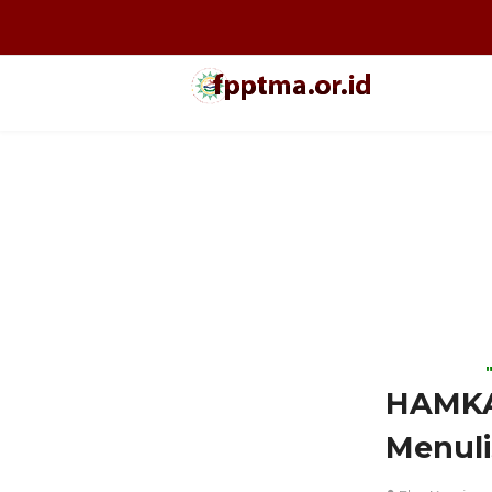
HAMKA 
Menul