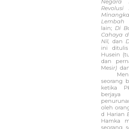
Negara 
Revolusi
Minangka
Lembah C
lain;
Di B
Cahaya d
Nil,
dan
D
ini ditu
Husein (t
dan pern
Mesi
r)
dan
Menurut 
seorang 
ketika P
berjay
penuruna
oleh oran
d Harian
Hamka me
seorang se