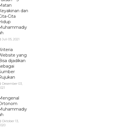
Matan
Keyakinan dan
Cita-Cita
Hidup
Muhammadiy
ah
Juli 05, 2021
Kriteria
Website yang
Bisa dijadikan
sebagai
Sumber
Rujukan
Desember 03,
2021
Mengenal
Ortonom
Muhammadiy
ah
Oktober 13,
2020