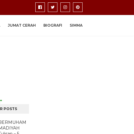
A
JUMAT CERAH
BIOGRAFI
SIMMA
"
R POSTS
BERMUHAM
MADIYAH
Tulisan – 5