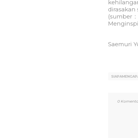
kehilanga
dirasakan 
(sumber 
Menginspir
Saemuri Y
SIAPAMENGAP
0 Komenta