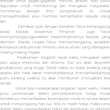
sekedar untuk gagah-gagahan, mencari jabatan, atau justru
digunakan untuk membohongi dan merugikan masyarakat.
Semestinya dengan ilmu pengetahuan itu untuk
mensejahterakan atau memberi kemanfaatan kepada orang
lain.
Demikian pula dengan bawahan harus bertanggung
jawab kepada atasannya. Pimpinan juga harus
mempertanggungjawabkan kepemimpinannya kepada yang
dipimpin. Kepala negara harus mempertanggung jawabkan
kinerjanya pada periode tertentu sesuai aturan yang ditetapkan
masing-masing negara.
Pelaksanaan kegiatan tepat waktu merupakan salah
satu upaya efektivitas dan efisiensi. Dari sini akan diperoleh
produktivitas yang tinggi. Sebab waktu itu ibarat pedang yang
apabila kita tidak dapat mematahkannya (memanfaatkannya)
justru pedang (waktu) itu akan membunuh (merugikan) kita
sendiri.
Untuk bisa melaksanakan kegiatan tepat waktu, maka
perlu perencanaan dalam pemanfaatannya. Selagi muda
hendaknya memanfaatkan kesempatan muda ini secara disiplin
untuk menyongsong hari tua. Kita ini masih hidup, maka perlu
disiplin dalam memanfaatkan hidup dan kehidupan ini sebelum