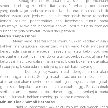
Sebagaimana diketahui bahwa saluran perencanaan
seperti lambung memiliki sifat sensitif terhadap perubahan
yang tidak wajar pada saluran itu. Ketidakteraturan makan baik
dalam waktu dan jenis makanan berpengaruh besar terhadap
kondisi saluran pencernakan dan kesehatan tubuh pada
umumnya. Maka ada benarnya bahwa perut itu bisa menjadi
sumber segala penyakit (rohani dan jasmani).
Marah Tanpa Emosi
Marah yang disertai emosi menunjukkan ketidakikhlasan
bahkan menunjukkan kebencian. Marah yang tidak emosional
berarti ada usaha mencegah seseorang atau kelompok dari
perbuatan negatif dan mendorong untuk berbuat positif disertai
ketulusan hati. Jadi dalam hal ini yang bicara bukan emosi/nafsu
tetapi yang bicara adalah hati yang penuh kasih sayang.
Dari segi kejiwaan, marah dengan emosi akan
mempengaruhi fisik. Sering marah atau pemarah besar cepat
atau lambat akan menimbulkan berbagai penyakit seperti gatal-
gatal, sakit kepala, rasa mual, dan bisa darah tinggi. Bahkan tidak
sedikit diantara pada pasien darah tinggi ini berlanjut pada
stroke, lumpuh, bahkan meninggal secara mendadak.
Minum Tidak Sambil Bernafas
Nabi Muhammad SAW selalu minum dari wadah yang