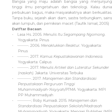
Bangsa yang maju adalah bangsa yang menjunjung
tinggi ilmu pengetahuan dan teknologi. Kalau dunia
perbukuan bagus, maka masyarakatnya akan berkualitas.
Tanpa buku, sejarah akan diam, sastra terbungkam, sains
akan lumpuh, dan pemikiran macet (Taufik Ismail, 2005)
Datftar Bacaan
-
Lasa Hs. 2005.
Menulis Itu Segampang Ngomong.
Yogyakarta: Pinus
-
---------. 2006.
Menaklukkan Reaktur.
Yogyakarta:
Pinus
-
---------. 2017.
Kamus Kepustakawanan Indonesia.
Yogyakarta: Calipus
-
---------. 2017.
Menulis Artikel dan Luteratur Sekunder
(naskah).
Jakarta: Universitas Terbuka
-
-----------. 2017.
Manajemen dan Standardisasi
Perpustakaan Perguruan Tinggi
Muhammadiyah-‘Aisyiyah/PTMA.
Yogyakarta: MPI
PP Muhammadiyah
-
-----------; Roby Kurniadi. 2015.
Manajemen dan
Standardisasi Perpustakaan Sekolah/Madrasah
Muhammadiyah.
Yogyakarta: Mengari Publisher (MPI