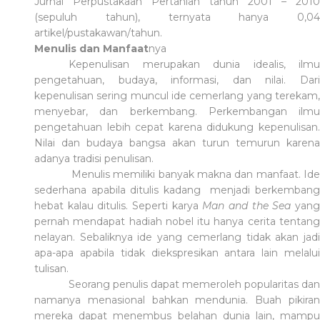
Jurnal Perpustakaan Pertanian tahun 2001 – 2010
(sepuluh tahun), ternyata hanya 0,04
artikel/pustakawan/tahun.
Menulis dan Manfaat
nya
Kepenulisan merupakan dunia idealis, ilmu
pengetahuan, budaya, informasi, dan nilai. Dari
kepenulisan sering muncul ide cemerlang yang terekam,
menyebar, dan berkembang. Perkembangan ilmu
pengetahuan lebih cepat karena didukung kepenulisan.
Nilai dan budaya bangsa akan turun temurun karena
adanya tradisi penulisan.
Menulis memiliki banyak makna dan manfaat. Ide
sederhana apabila ditulis kadang menjadi berkembang
hebat kalau ditulis. Seperti karya
Man and the Sea
yan
pernah mendapat hadiah nobel itu hanya cerita tentang
nelayan. Sebaliknya ide yang cemerlang tidak akan jadi
apa-apa apabila tidak diekspresikan antara lain melalui
tulisan.
Seorang penulis dapat memeroleh popularitas dan
namanya menasional bahkan mendunia. Buah pikiran
mereka dapat menembus belahan dunia lain, mampu