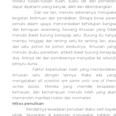
Melalui tulisan-tulisan itulah, suatu ide dan pemikiran
dapat dipahami orang banyak, diikti dan dikembangkan .
Dari sisi lain, menulis sebenarnya merupaka
kegiatan keilmuan dan pendidikan. Betapa besar peran
penulis dalam upaya mencerdaskan kehidupan bangsa
dan kemajuan seseorang, Seorang ilmuwan yang tidak
menulis ibarat burung bersayap satu. Burung itu hanya
mampu hinggap dari ranting satu ke ranting lain, atau
dari satu pohon ke pohon berikutnya. Ilmuwan yang
menulis (buku, penelitian, artikel) ibarat burung bersayap
dua. Artinya ide dan pemikirannya menyebar ke seluruh
penjuru dunia.
Faktor kepenulisan inilah yang membedakan
ilmuwan satu dengan lainnya. Maka ada yang
mengatakan
all scientist are same until one of them
writes books.
Mereka yang memiliki kesadaran
kemauan, dan kemampuan menulis inilah yang akan
memeroleh manfaat materi dan nonmateri
Mitos penulisan
Rendahnya kesadaran penulisan diakui oleh baya
pihak. Jangankan di kalangan masyarakat, bahkan di