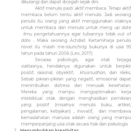
dikurangi dan dapat dicegah sejak dini.
Aktif menulis pasti aktif membaca. Tetapi aktif
membaca belum tentu aktif menulis. Jadi seorang
penulis itu orang yang aktif menggunakan otaknya
untuk membaca dan menulis untuk meng
up dat
ilmu pengetahuannya agar tulisannya tidak
out o
date
. Maka seorang Achdiat Kartamiharja penulis
novel itu masih me-
launching
bukunya di usia 95
tahun pada tahun 2006 (Leo, 2017)
Secaraa psikologis, agar otak terjaga
vialitasnya, hendaknya digunakan untuk berpikir
positif, rasional, obyektif,
khusnudhan,
dan rileks.
Sebab pikiran-pikiran yang negatif, emosional dapat
menimbulkan distress dan merusak kesehatan.
Mereka yang mampu mengoptimalkan kerja
intelektual otak dengan menghasilkan pemikiran
yang positif (misalnya menulis buku, artikel,
pengalaman, kebijakan) , inovatif, dan membawa
kemaslahatan manusia adalah orang yang mampu
memperpanjang usia otak secara fisik dan psikologis
2.
Menumbuhkan kreativitas