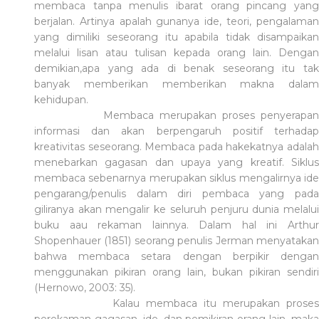
membaca tanpa menulis ibarat orang pincang yang
berjalan. Artinya apalah gunanya ide, teori, pengalaman
yang dimiliki seseorang itu apabila tidak disampaikan
melalui lisan atau tulisan kepada orang lain.
Dengan
demikian,apa yang ada di benak seseorang itu tak
banyak mem
b
erikan memberikan makna dalam
kehidupan.
Membaca merupakan proses penyerapan
informasi dan akan berpengaruh positif terhadap
kreativitas seseorang. Membaca pada hakekatnya adalah
menebarkan gagasan dan upaya yang kr
e
atif. Siklu
membaca sebenarnya merupakan siklus mengalirnya ide
pengarang/penulis dalam diri pembaca yang pada
giliranya akan mengalir ke seluruh penjuru dunia melalui
buku aau rekaman lainnya. Dalam hal ini Arthur
Shopenhauer (1851) seorang penulis Jerman menyatakan
bahwa membaca setara dengan berpikir dengan
menggunakan pikiran orang lain, bukan pikiran sendiri
(Hernowo, 2003: 35).
Kalau membaca itu merupakan proses
perekaman gagasan, ide, dan pemikiran orang lain, maka