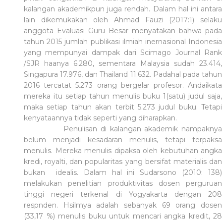
kalangan akademikpun juga rendah. Dalam hal ini antara
lain dikemukakan oleh Ahmad Fauzi (2017:1) selaku
anggota Evaluasi Guru Besar menyatakan bahwa pada
tahun 2015 jumlah publikasi ilmiah inernasional Indonesia
yang mempunyai dampak dari Scimago Journal Rank
/SJR haanya 6.280, sementara Malaysia sudah 23.414,
Singapura 17.976, dan Thailand 11.632. Padahal pada tahun
2016 tercatat 5.273 orang bergelar profesor. Andaikata
mereka itu setiap tahun menulis buku 1(satu) judul saja,
maka setiap tahun akan terbit 5.273 judul buku. Tetapi
kenyataannya tidak seperti yang diharapkan.
Penulisan di kalangan akademik nampaknya
belum menjadi kesadaran menulis, tetapi terpaksa
menulis. Mereka menulis dipaksa oleh kebutuhan angka
kredi, royalti, dan popularitas yang bersifat materialis dan
bukan idealis. Dalam hal ini Sudarsono (2010: 138)
melakukan penelitian produktivitas dosen perguruan
tinggi negeri terkenal di Yogyakarta dengan 208
respnden. Hsilmya adalah sebanyak 69 orang dosen
(33,17 %) menulis buku untuk mencari angka kredit, 28