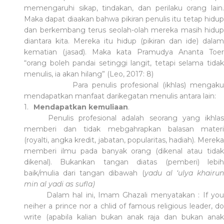
memengaruhi sikap, tindakan, dan perilaku orang lain.
Maka dapat diaakan bahwa pikiran penulis itu tetap hidup
dan berkembang terus seolah-olah mereka masih hidup
diantara kita. Mereka itu hidup (pikiran dan ide) dalam
kematian (jasad). Maka kata Pramudya Ananta Toer
“orang boleh pandai setinggi langit, tetapi selama tidak
menulis, ia akan hilang” (Leo, 2017: 8)
Para penulis profesional (ikhlas) mengaku
mendapatkan manfaat darikegatan menulis antara lain:
1.
Mendapatkan kemuliaan
.
Penulis profesional adalah seorang yang ikhlas
memberi dan tidak mebgahrapkan balasan materi
(royalti, angka kredit, jabatan, popularitas, hadiah). Mereka
memberi ilmu pada banyak orang (dikenal atau tidak
dikenal). Bukankan tangan diatas (pemberi) lebih
baik/mulia dari tangan dibawah (
yadu al ‘ulya khairu
min al yadi as sufla)
Dalam hal ini, Imam Ghazali menyatakan : If you
neiher a prince nor a chlid of famous religious leader, do
write (apabila kalian bukan anak raja dan bukan anak