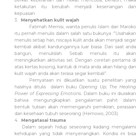
ketakutan itu berubah menjadi kesenangan dan
kepuasan
3.
Menyehatkan kulit wajah
Fatimah Mernisi, wanita penulis Islam dari Maroko
itu pernah menulis dalam salah satu bukunya :”Usahakan
menulis setiap hari, niscaya kulit anda akan menjadi segar
kembali akibat kandungannya luar biasa.
Dari saat and
bangun, menulislah. Sebab menu
l
is itu akan
meningkatkan aktivitas sel. Dengan coretan pertama di
atas kertas kosong, kantuk di mata anda akan hilang dan
kulit wajah anda akan terasa segar kembali”.
Pernyataan ini dikuatkan suatu penelitian yang
hasilnya di
tulis
dalam buku
Opening Up; The Healing
Power of Expressing Emotions.
Dalam buku ini diuraika
bahwa mengungkapkan pengalaman pahit dalam
bentuk tulisan akan memengaruhi pemikiran, perasaan
dan kesehaan tubuh seseorang (Hernowo, 2003).
4.
Mengatasai trauma
Dalam sejarah hidup seseorang kadang mengalami
kehidupan yang tidak menyenangkan. Kondisi ini bisa