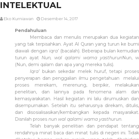
INTELEKTUAL
Eko Kurniawan
Desember 14, 2017
Pendahuluan
Membaca dan menulis merupakan dua kegiatan
yang tak terpisahkan. Ayat Al Quran yang turun ke bumi
diawali dengan
iqra’
(bacalah). Beberapa bulan kemudia
turun ayat
Nun, wal qalami wama yasthurun
Nun, w
(Nun, demi qalam dan apa yang mereka tulis).
Iqra’
bukan sekedar melek huruf, tetapi prose
penyerapan dan penggalian ilmu pengetahuan melalui
proses merekam, merenung, berpikir, melakukan
penelitian, dan lainnya pada fenomena alam dan
kemasyarakatan. Hasil kegiatan ini lalu dirumuskan dan
disempurnakan. Setelah itu seharusnya direkam, ditulis,
dan disosialisasikan/kembangkan kepada masyarakat.
Disnilah proses
nun wal qalami wama yasthurun
.
Telah banyak penelitian dan pendapat tentang
rendahnya minat baca dan minat tulis di negeri ini. Tidak