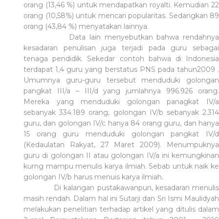
orang (13,46 %) untuk mendapatkan royalti. Kemudian 22
orang (10,58%) untuk mencari popularitas. Sedangkan 89
orang (43,84 %) menyatakan lainnya.
Data lain menyebutkan bahwa rendahnya
kesadaran penulisan juga terjadi pada guru sebagai
tenaga pendidik. Sekedar contoh bahwa di Indonesia
terdapat 1,4 guru yang berstatus PNS pada tahun2009 .
Umumnya guru-guru tersebut menduduki golongan
pangkat III/a – III/d yang jumlahnya 996.926 orang.
Mereka yang menduduki golongan panagkat IV/a
sebanyak 334.189 orang, golongan IV/b sebanyak 2.314
guru, dan golongan IV/c hanya 84 orang guru, dan hanya
15 orang guru menduduki golongan pangkat IV/d
(Kedaulatan Rakyat, 27 Maret 2009). Menumpuknya
guru di golongan II atau golongan IV/a ini kemungkinan
kurng mampu menulis karya ilmiah. Sebab untuk naik ke
golongan IV/b harus menuis karya ilmiah.
Di kalangan pustakawanpun, kesadaran menulis
masih rendah. Dalam hal ini Sutarji dan Sri Ismi Maulidyah
melakukan penelitian terhadap artikel yang ditulis dalam