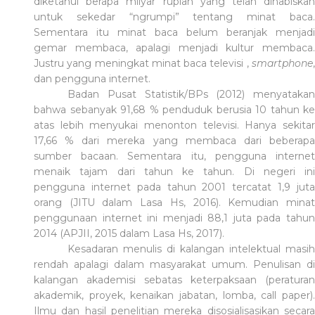
diketahui berapa milyar rupiah yang telah dihabiskan
untuk sekedar “ngrumpi” tentang minat baca.
Sementara itu minat baca belum beranjak menjadi
gemar membaca, apalagi menjadi kultur membaca.
Justru yang meningkat minat baca televisi
,
smartphone
dan pengguna internet.
Badan Pusat Statistik/BPs (2012) menyatakan
bahwa sebanyak 91,68 % penduduk berusia 10 tahun ke
atas lebih menyukai menonton televisi. Hanya sekitar
17,66 % dari mereka yang me
m
baca dari beberap
sumber bacaan. Sementara itu, pengguna internet
menaik tajam dari tahun ke tahun. Di negeri ini
pengguna internet pada tahun 2001 tercatat 1,9 juta
orang (JITU dalam Lasa Hs, 2016). Kemudian minat
penggunaan internet ini menjadi 88,1 juta pada tahun
2014 (APJII, 2015 dalam Lasa Hs, 2017).
Kesadaran menulis di kalangan intelektual masih
rendah apalagi dalam masyarakat umum. Penulisan di
kalangan akademisi sebatas keterpaksaan (peraturan
akademik, proyek, kenaikan jabatan, lomba, call paper).
Ilmu dan hasil penelitian mereka disosialisasikan secara