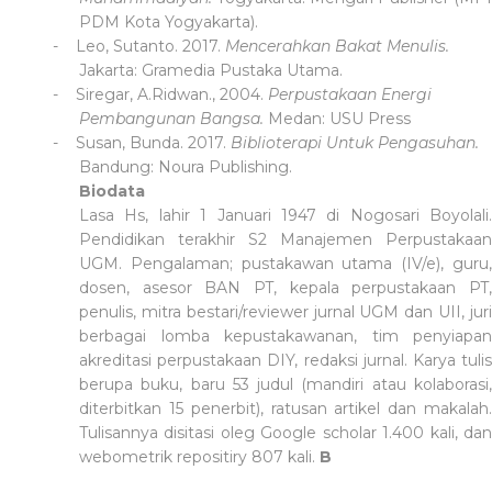
PDM Kota Yogyakarta).
-
Leo, Sutanto. 2017.
Mencerahkan Bakat Menulis.
Jakarta: Gramedia Pustaka Utama.
-
Siregar, A.Ridwan., 2004.
Perpustakaan Energi
Pembangunan Bangsa.
Medan: USU Press
-
Susan, Bunda. 2017.
Biblioterapi Untuk Pengasuhan.
Bandung: Noura Publishing.
Biodata
Lasa Hs, lahir 1 Januari 1947 di Nogosari Boyolali.
Pendidikan terakhir S2 Manajemen Perpustakaan
UGM. Pengalaman; pustakawan utama (IV/e), guru,
dosen, asesor BAN PT, kepala perpustakaan PT,
penulis, mitra bestari/reviewer jurnal UGM dan UII, juri
berbagai lomba kepustakawanan, tim penyiapan
akreditasi perpustakaan DIY, redaksi jurnal. Karya tulis
berupa buku, baru 53 judul (mandiri atau kolaborasi,
diterbitkan 15 penerbit), ratusan artikel dan makalah.
Tulisannya disitasi oleg Google scholar 1.400 kali, dan
webometrik repositiry 807 kali.
B