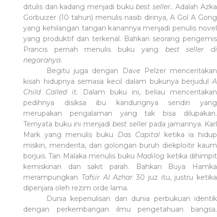
ditulis dan kadang menjadi buku
best seller.
.
Ad
alah Azka
Gorbu
i
zer (10 tahun) menulis nasib dirinya, A Gol
A
Gong
yang kehilangan tangan k
anan
nya menjadi penulis novel
yang
produktif dan terkenal
. Bahkan seorang pengemis
Prancis pernah menulis buku yang
best seller d
negaranya
.
Beg
i
tu juga dengan Dave Pelzer menceritakan
kisah hidupnya semasa k
e
cil dalam bukunya berjudul
Child Called it.
Dalam buku ini, beliau menceritakan
pedihnya disiksa ibu kandungnya sendiri yang
merupakan pengalaman yang tak bisa dilupakan.
Ternyata buku ini menjadi
best seller
pada jamannya. Karl
Mark yang menulis buku
Das Capital
ketika ia hidup
miskin, menderita, dan golongan buruh diekploit
i
r kau
borjuis. Tan Malaka menulis buku
Madilog
ketika dihimpi
kemiskinan dan sakit parah. Bahkan Buya Hamka
merampungkan
Tafsir Al Azhar
30 juz itu, justru keti
k
a
dipenjara oleh rezim orde lama.
Dunia kepenulisan dan dunia perbukuan identik
dengan perkembangan ilmu pengetahuan bangsa.