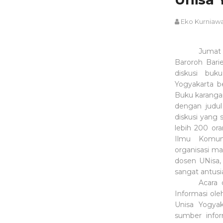
Eko Kurniaw
Jumat
Baroroh Bari
diskusi buku
Yogyakarta b
Buku karangan 
dengan judul
diskusi yang 
lebih 200 or
Ilmu Komuni
organisasi ma
dosen UNisa,
sangat antusi
Acara 
Informasi ole
Unisa Yogya
sumber infor