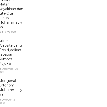
Matan
Keyakinan dan
Cita-Cita
Hidup
Muhammadiy
ah
Juli 05, 2021
Kriteria
Website yang
Bisa dijadikan
sebagai
Sumber
Rujukan
Desember 03,
2021
Mengenal
Ortonom
Muhammadiy
ah
Oktober 13,
2020