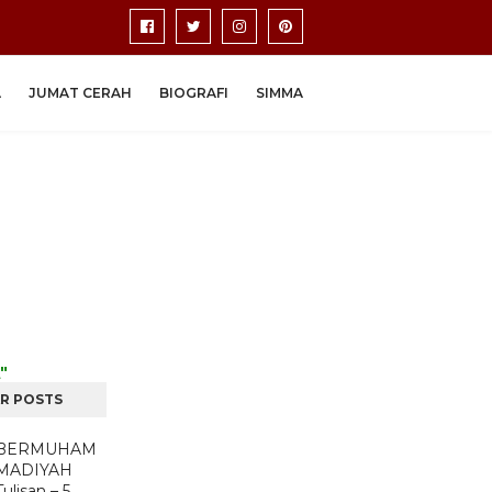
A
JUMAT CERAH
BIOGRAFI
SIMMA
"
R POSTS
BERMUHAM
MADIYAH
Tulisan – 5