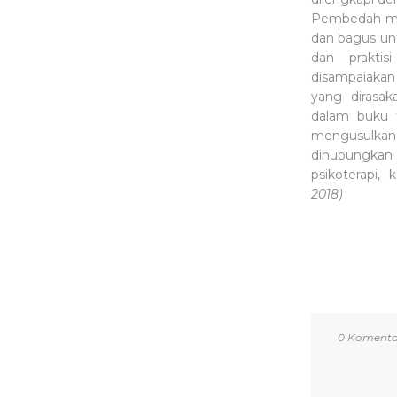
Pembedah me
dan bagus unt
dan praktis
disampaiakan
yang dirasa
dalam buku 
mengusulka
dihubungka
psikoterapi, 
2018)
0 Komenta