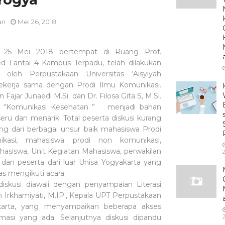
an
Mei 26, 2018
 25 Mei 2018 bertempat di Ruang Prof.
ed Lantai 4 Kampus Terpadu, telah dilakukan
 oleh Perpustakaan Universitas ‘Aisyiyah
ekerja sama dengan Prodi Ilmu Komunikasi.
Fajar Junaedi M.Si. dan Dr. Filosa Gita S, M.Si.
 “Komunikasi Kesehatan
”
menjadi bahan
seru dan menarik. Total peserta diskusi kurang
ang dari berbagai unsur baik mahasiswa Prodi
kasi, mahasiswa prodi non komunikasi,
hasiswa, Unit Kegiatan Mahasiswa, perwakilan
 dan peserta dari luar Unisa Yogyakarta yang
as mengikuti acara.
diskusi diawali dengan penyampaian Literasi
h Irkhamiyati, M.IP., Kepala UPT Perpustakaan
karta, yang menyampaikan beberapa akses
masi yang ada. Selanjutnya diskusi dipandu