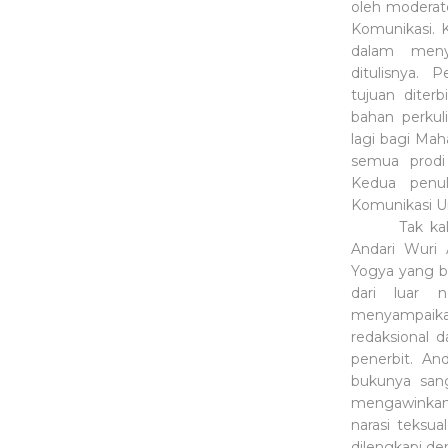
oleh moderat
Komunikasi. 
dalam meny
ditulisnya.
tujuan diter
bahan perkul
lagi bagi Ma
semua prodi
Kedua penul
Komunikasi U
Tak ka
Andari Wuri 
Yogya yang b
dari luar 
menyampaika
redaksional 
penerbit. An
bukunya sang
mengawinkan 
narasi teksu
dilengkapi de