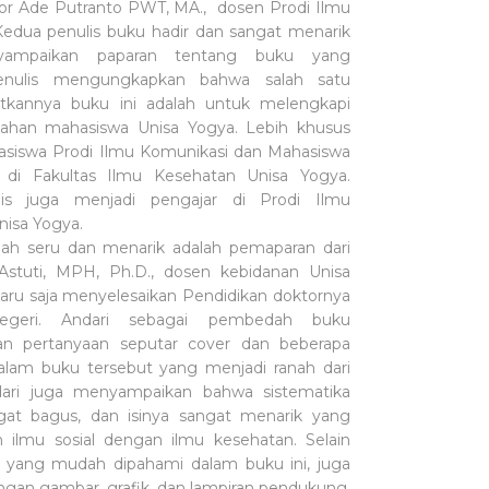
or Ade Putranto PWT, MA.,
dosen Prodi Ilmu
Kedua penulis buku hadir dan sangat menarik
ampaikan paparan tentang buku yang
 Penulis mengungkapkan bahwa salah satu
bitkannya buku ini adalah untuk melengkapi
iahan mahasiswa Unisa Yogya. Lebih khusus
hasiswa Prodi Ilmu Komunikasi dan Mahasiswa
 di Fakultas Ilmu Kesehatan Unisa Yogya.
is juga menjadi pengajar di Prodi Ilmu
nisa Yogya.
lah seru dan menarik adalah pemaparan dari
Astuti, MPH, Ph.D., dosen kebidanan Unisa
aru saja menyelesaikan Pendidikan doktornya
negeri. Andari sebagai pembedah buku
n pertanyaan seputar cover dan beberapa
dalam buku tersebut yang menjadi ranah dari
dari juga menyampaikan bahwa sistematika
at bagus, dan isinya sangat menarik yang
ilmu sosial dengan ilmu kesehatan. Selain
al yang mudah dipahami dalam buku ini, juga
ngan gambar, grafik, dan lampiran pendukung.