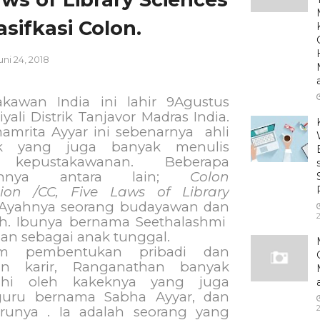
asifkasi Colon.
uni 24, 2018
akawan India ini lahir 9Agustus
iyali Distrik Tanjavor Madras India.
amrita Ayyar ini sebenarnya
ahli
ik yang juga banyak menulis
 kepustakawanan. Beberapa
annya antara lain;
Colon
ation /CC, Five Laws of Library
Ayahnya seorang budayawan dan
h. Ibunya bernama Seethalashmi
n sebagai anak tunggal.
am pembentukan pribadi dan
an karir, Ranganathan banyak
uhi oleh kakeknya yang juga
guru bernama Sabha Ayyar, dan
runya . Ia adalah seorang yang