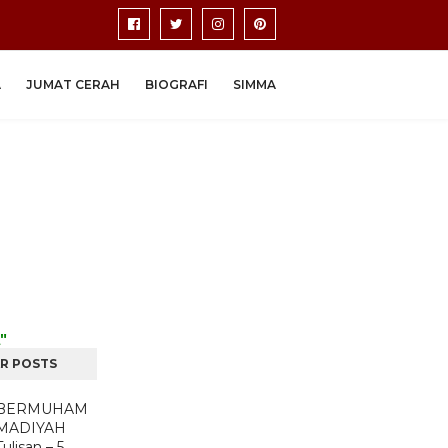
A
JUMAT CERAH
BIOGRAFI
SIMMA
"
R POSTS
BERMUHAM
MADIYAH
Tulisan – 5