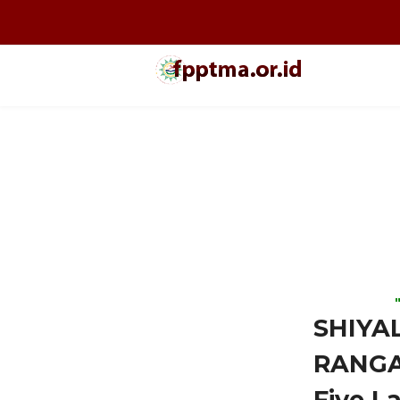
SHIYA
RANGA
Five L