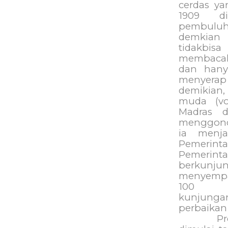
cerdas ya
1909 d
pembulu
demkian 
tidakbis
membacak
dan hany
menyera
demikian,
muda (vok
Madras d
menggondo
ia menja
Pemerin
Pemerin
berkun
menyempa
100
kunjungan
perbaikan
Pr