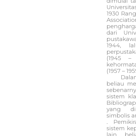
dimulai t
Universi
1930 Rang
Associa
pengharga
dari Univ
pustakawa
1944, la
perpustak
(1945 – 
kehormata
(1957 – 195
Dala
beliau m
sebenarn
sistem kl
Bibliogra
yang di
simbolis a
. Pemik
sistem ke
lain bel