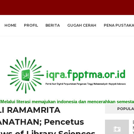
HOME
PROFIL
BERITA
GUGAH CERAH
PENA PUSTAK
"Melalui literasi memajukan indonesia dan mencerahkan semesta
LI RAMAMRITA
POPULA
NATHAN; Pencetus
aws of Library Sciences