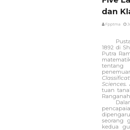
dan Kl
Fpptma
J
Pust
1892 di Sh
Putra Ram
matemat
tentang
penemu
Classific
Sciences.
tuan tana
Ranganaha
Dal
pencapai
dipengar
seorang 
kedua gu