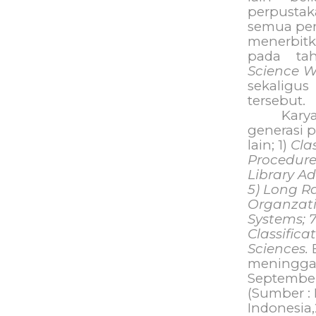
perpustak
semua per
menerbit
pada ta
Science W
sekaligus
tersebut.
Karya
generasi 
lain; 1)
Cla
Procedure
Library A
5) Long Ra
Organzati
Systems; 7
Classifica
Sciences.
meninggal
September
(Sumber 
Indonesia,