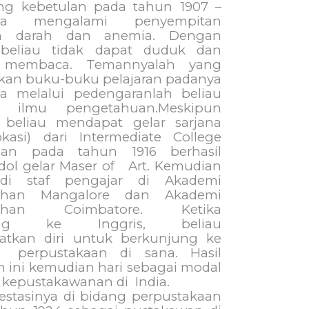
ng kebetulan pada tahun 1907 –
ia mengalami penyempitan
h darah dan anemia. Dengan
beliau tidak dapat duduk dan
a membaca. Temannyalah yang
an buku-buku pelajaran padanya
a melalui pedengaranlah beliau
p ilmu pengetahuan.Meskipun
 beliau mendapat gelar sarjana
asi) dari Intermediate College
an pada tahun 1916 berhasil
l gelar Maser of
Art. Kemudian
di staf pengajar di Akademi
tahan Mangalore dan Akademi
tahan Coimbatore. Ketika
jung ke Inggris, beliau
tkan diri untuk berkunjung ke
perpustakaan di sana. Hasil
 ini kemudian hari sebagai modal
 kepustakawanan di
India.
estasinya di bidang perpustakaan