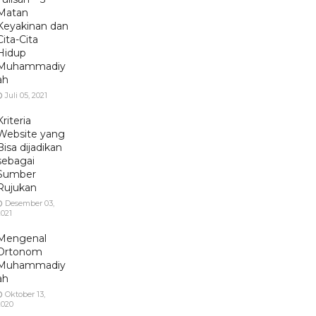
Matan
Keyakinan dan
Cita-Cita
Hidup
Muhammadiy
ah
Juli 05, 2021
Kriteria
Website yang
Bisa dijadikan
sebagai
Sumber
Rujukan
Desember 03,
2021
Mengenal
Ortonom
Muhammadiy
ah
Oktober 13,
2020