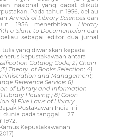
aan nasional yang dapat diikuti
pustakan. Pada tahun 1956, beliau
kan
Annals of Library Sciences
dan
hun 1956 menerbitkan
Library
ith a Slant to Documentaion
dan
 beliau sebagai editor dua jurnal
 tulis yang diwariskan kepada
penerus kepustakawaan antara
ssification Catalog Code; 2) Chain
;3) Theory
of Books Selection; 4)
dministration and Management;
nge Reference Service; 6)
on of Library and Information
) Library Housing ; 8) Colon
tion 9) Five Laws of Library
Bapak Pustakawan India ini
 dunia pada tanggal
27
 1972.
: Kamus Kepustakawanan
2017)