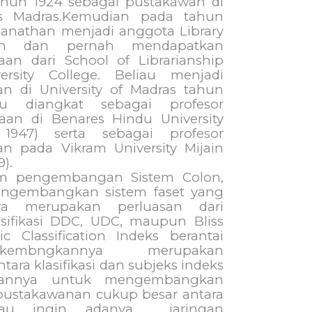
ahun 1924 sebagai pustakawan di
tas Madras.Kemudian pada tahun
anathan menjadi anggota Library
tion dan pernah mendapatkan
an dari School of Librarianship
ersity College. Beliau menjadi
n di University of Madras tahun
lu diangkat sebagai profesor
aan di Benares Hindu University
1947) serta sebagai profesor
n pada Vikram University Mijain
9).
m pengembangan Sistem Colon,
engembangkan sistem faset yang
ya merupakan perluasan dari
asifikasi DDC, UDC, maupun Bliss
pic Classification Indeks berantai
kembngkannya
merupakan
ntara klasifikasi dan subjeks indeks
irannya untuk mengembangkan
pustakawanan cukup besar antara
iau ingin adanya
jaringan