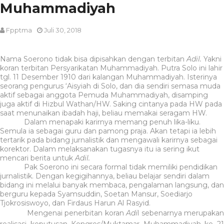
Muhammadiyah
Fpptma
Juli 30, 2018
Nama Soerono tidak bisa dipisahkan dengan terbitan
Adil.
Yakni
koran terbitan Persyarikatan Muhammadiyah. Putra Solo ini lahir
tgl. 11 Desember 1910 dari kalangan Muhammadiyah. Isterinya
seorang pengurus ‘Aisyiah di Solo, dan dia sendiri semasa muda
aktif sebagai anggota Pemuda Muhammadiyah, disamping
juga aktif di Hizbul Wathan/HW. Saking cintanya pada HW pada
saat menunaikan ibadah haji, beliau memakai seragam HW.
Dalam menapaki karirnya memang penuh lika-liku.
Semula ia sebagai guru dan pamong praja. Akan tetapi ia lebih
tertarik pada bidang jurnalistik dan mengawali karirnya sebagai
korektor. Dalam melaksanakan tugasnya itu ia sering ikut
mencari berita untuk
Adil.
Pak Soerono ini secara formal tidak memiliki pendidikan
jurnalistik. Dengan kegigihannya, beliau belajar sendiri dalam
bidang ini melalui banyak membaca, pengalaman langsung, dan
berguru kepada Syamsuddin, Soetan Mansur, Soediarjo
Tjokrosiswoyo, dan Firdaus Harun Al Rasyid.
Mengenai penerbitan koran
Adi
l sebenarnya merupaka
realisasi keputusan Kongres/Muktamar Muhammadiyah ke 21