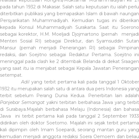
pada tahun 1932 di Makasar. Salah satu keputusan itu ialah perlu
diterbitkan publikasi yang bernapaskan Islam di bawah naungan
Persyarikatan Muhammadiyah. Kemudian tugas ini diberikan
kepada Konsul Muhammadiyah Surakarta. Saat itu Soerono
sebagai korektor, H.M. Moeljadi Djojmartono (pernah
menjad
Menteri Sosial RI) sebagai Direktur, dan Syamsuddin Sutan
Mansur (pernah menjadi Penerangan RI) sebagai Pimpinan
redaksi, dan Soejitno sebagai Redaktur Pertama. Soejitno ini
meninggal pada clash ke 2 ditembak Belanda di dekat Sraagen
yang saat itu ia menjabat sebagai Kepala Jawatan Penerangan
setempat.
Adil
yang terbit pertama kali pada tanggal 1 Oktobe
1932 itu merupakan salah satu di antara dua pers Indonesia yang
terbit sebelum Perang Dunia Kedua. Penerbitan lain adalah
Panjebar Semangat
yakni terbitan berbahasa Jawa yang terbi
di Surabaya.Majalah berbahasa Melaju (Indonesia) dan bahasa
Jawa
ini terbit pertama kali pada tanggal 2 September 193
didirikan oleh doktor Soetomo. Majalah ini sejak terbit pertama
kali dipimpin oleh Imam Soepardi, seorang mantan guru yang
kemudian menjadi anggota redaksi Soera Oemoem dan beliau