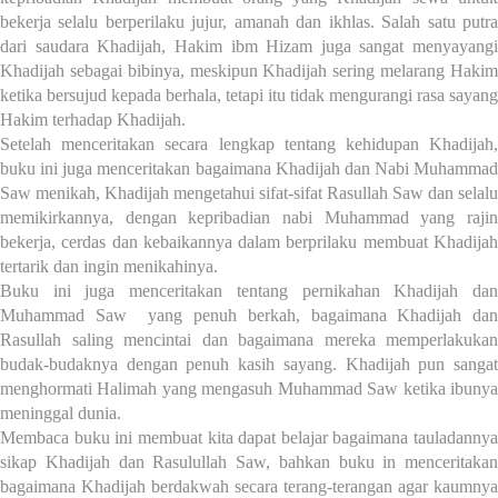
bekerja selalu berperilaku jujur, amanah dan ikhlas. Salah satu putra
dari saudara Khadijah, Hakim ibm Hizam juga sangat menyayangi
Khadijah sebagai bibinya, meskipun Khadijah sering melarang Hakim
ketika bersujud kepada berhala, tetapi itu tidak mengurangi rasa sayang
Hakim terhadap Khadijah.
Setelah menceritakan secara lengkap tentang kehidupan Khadijah,
buku ini juga menceritakan bagaimana Khadijah dan Nabi Muhammad
Saw menikah, Khadijah mengetahui sifat-sifat Rasullah Saw dan selalu
memikirkannya, dengan kepribadian nabi Muhammad yang rajin
bekerja, cerdas dan kebaikannya dalam berprilaku membuat Khadijah
tertarik dan ingin menikahinya.
Buku ini juga menceritakan tentang pernikahan Khadijah dan
Muhammad Saw yang penuh berkah, bagaimana Khadijah dan
Rasullah saling mencintai dan bagaimana mereka memperlakukan
budak-budaknya dengan penuh kasih sayang. Khadijah pun sangat
menghormati Halimah yang mengasuh Muhammad Saw ketika ibunya
meninggal dunia.
Membaca buku ini membuat kita dapat belajar bagaimana tauladannya
sikap Khadijah dan Rasulullah Saw, bahkan buku in menceritakan
bagaimana Khadijah berdakwah secara terang-terangan agar kaumnya