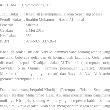
FPPTMA
November 23, 2018
Judul Buku : Khadijah (Perempuam Teladan Sepanjang Masa)
Penulis Buku : Ibrahim Muhammad Hasan Al- Jamal
Penerbit : Mizania
Cetakan : I, Mei 2015
Ketebalan : 368
ISBN : 978-602-1337-26-4
Khadijah adalah istri dari Nabi Muhammad Saw, seorang wanita yang
memiliki beberapa gelar dan di hormati oleh kaumnya. Gelar yang
disematkan kepada Khadijah adalah Al-Thahirah (perempuan suci),
Sayyidah Nisa Quraisy (pemuka perempuan Quraisy), Ummul
Mukmin (ibu orang-orang beriman) dan Sayyidah Nisa Al-Alamin
(pemuka perempuan dunia).
Dalam buku yang berjudul Khadijah (Perempuan Teladan Sepanjang
Masa), Ibrahim Muhammad Hasal Al-Jamal menceritakan bagaimana
mulianya Khadijah, seorang wanita yang mempersembahkan semua
yang dimilikinya di jalan Allah Swt, mengobarkan segala sesuatu yang