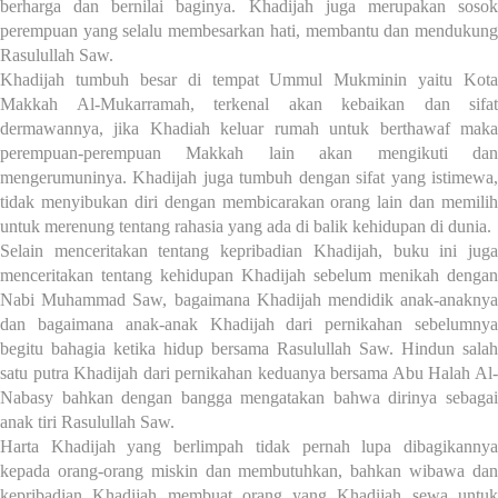
berharga dan bernilai baginya. Khadijah juga merupakan sosok
perempuan yang selalu membesarkan hati, membantu dan mendukung
Rasulullah Saw.
Khadijah tumbuh besar di tempat Ummul Mukminin yaitu Kota
Makkah Al-Mukarramah, terkenal akan kebaikan dan sifat
dermawannya, jika Khadiah keluar rumah untuk berthawaf maka
perempuan-perempuan Makkah lain akan mengikuti dan
mengerumuninya. Khadijah juga tumbuh dengan sifat yang istimewa,
tidak menyibukan diri dengan membicarakan orang lain dan memilih
untuk merenung tentang rahasia yang ada di balik kehidupan di dunia.
Selain menceritakan tentang kepribadian Khadijah, buku ini juga
menceritakan tentang kehidupan Khadijah sebelum menikah dengan
Nabi Muhammad Saw, bagaimana Khadijah mendidik anak-anaknya
dan bagaimana anak-anak Khadijah dari pernikahan sebelumnya
begitu bahagia ketika hidup bersama Rasulullah Saw. Hindun salah
satu putra Khadijah dari pernikahan keduanya bersama Abu Halah Al-
Nabasy bahkan dengan bangga mengatakan bahwa dirinya sebagai
anak tiri Rasulullah Saw.
Harta Khadijah yang berlimpah tidak pernah lupa dibagikannya
kepada orang-orang miskin dan membutuhkan, bahkan wibawa dan
kepribadian Khadijah membuat orang yang Khadijah sewa untuk