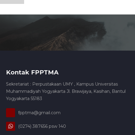
Kontak FPPTMA
Sekretariat : Perpustakaan UMY , Kampus Universitas
Muhammadiyah Yogyakarta Jl. Brawijaya, Kasihan, Bantul
Yogyakarta 55183
fpptma@gmail.com
(0274) 387656 psw 140