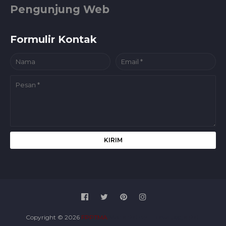
Pengunjung Web
Formulir Kontak
Copyright ©
2026
FPPTMA
Media Patner :
Travel Jogja Pati