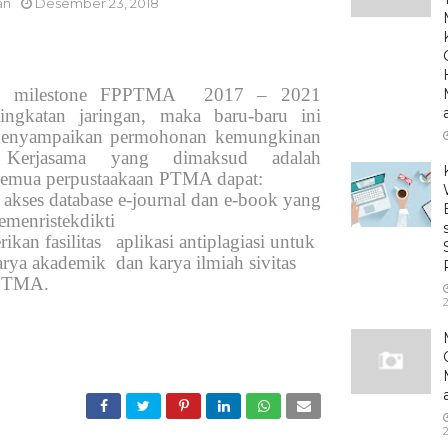
an
Desember 23, 2018
i milestone FPPTMA
2017 – 2021
ingkatan jaringan, maka baru-baru ini
nyampaikan permohonan kemungkinan
. Kerjasama yang dimaksud adalah
semua perpustaakaan PTMA dapat:
 akses database e-journal dan e-book yang
emenristekdikti
ikan fasilitas
aplikasi antiplagiasi untuk
arya akademik
dan karya ilmiah sivitas
 PTMA.