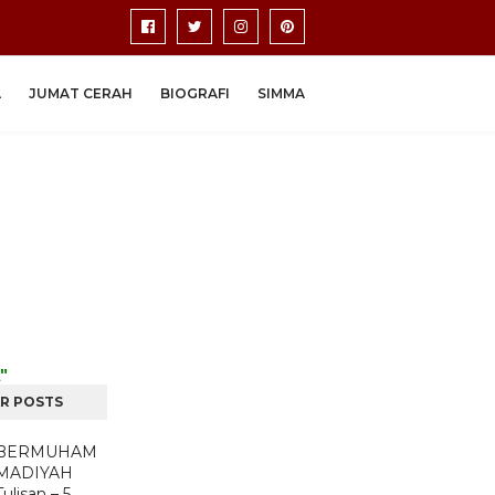
A
JUMAT CERAH
BIOGRAFI
SIMMA
"
R POSTS
BERMUHAM
MADIYAH
Tulisan – 5