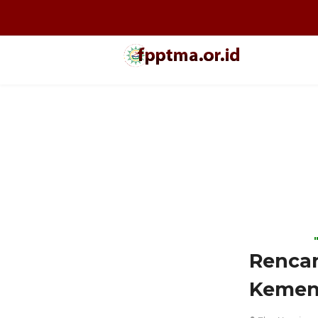
Renca
Kemenr