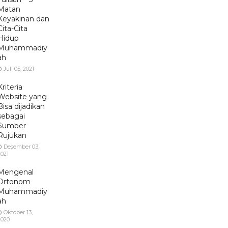
Matan
Keyakinan dan
Cita-Cita
Hidup
Muhammadiy
ah
Juli 05, 2021
Kriteria
Website yang
Bisa dijadikan
sebagai
Sumber
Rujukan
Desember 03,
2021
Mengenal
Ortonom
Muhammadiy
ah
Oktober 13,
2020