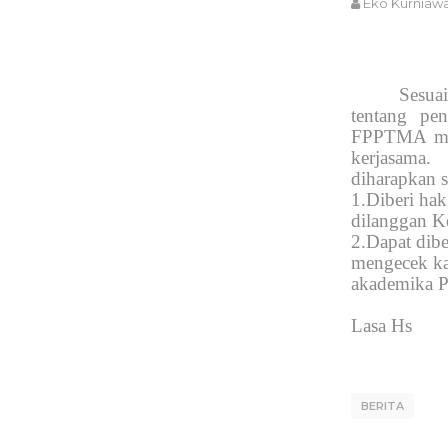
Eko Kurniaw
Sesua
tentang pen
FPPTMA me
kerjasama
diharapkan 
1.Diberi hak
dilanggan K
2.Dapat diber
mengecek k
akademika
Lasa Hs
BERITA