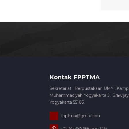
Kontak FPPTMA
Sekretariat : Perpustakaan UMY , Kamp
Muhammadiyah Yogyakarta Jl. Brawijaya
Yogyakarta 55183
fpptma@gmail.com
(0274) 387656 psw 140