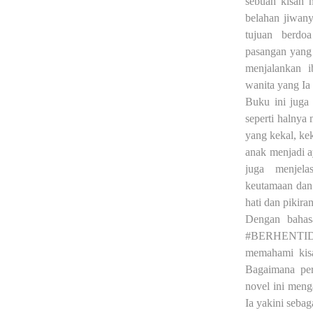
sebuah kisah 
belahan jiwany
tujuan berdo
pasangan yang 
menjalankan 
wanita yang Ia
Buku ini juga
seperti halnya 
yang kekal, ke
anak menjadi a
juga menjela
keutamaan dan 
hati dan pikiran
Dengan bahas
#BERHENTIDI
memahami kisa
Bagaimana per
novel ini menga
Ia yakini sebag