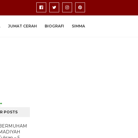
A
JUMAT CERAH
BIOGRAFI
SIMMA
"
R POSTS
BERMUHAM
MADIYAH
Tulisan – 5