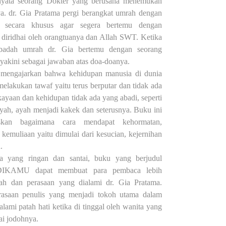
nyata seorang Dokter yang berusaha menemukan
a. dr. Gia Pratama pergi berangkat umrah dengan
a secara khusus agar segera bertemu dengan
diridhai oleh orangtuanya dan Allah SWT. Ketika
ibadah umrah dr. Gia bertemu dengan seorang
 yakini sebagai jawaban atas doa-doanya.
 mengajarkan bahwa kehidupan manusia di dunia
melakukan tawaf yaitu terus berputar dan tidak ada
kayaan dan kehidupan tidak ada yang abadi, seperti
yah, ayah menjadi kakek dan seterusnya. Buku ini
skan bagaimana cara mendapat kehormatan,
kemuliaan yaitu dimulai dari kesucian, kejernihan
.
a yang ringan dan santai, buku yang berjudul
KAMU dapat membuat para pembaca lebih
h dan perasaan yang dialami dr. Gia Pratama.
asaan penulis yang menjadi tokoh utama dalam
lami patah hati ketika di tinggal oleh wanita yang
ai jodohnya.