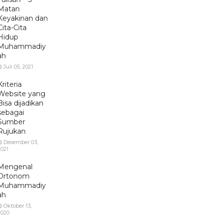
Matan
Keyakinan dan
Cita-Cita
Hidup
Muhammadiy
ah
Juli 05, 2021
Kriteria
Website yang
Bisa dijadikan
sebagai
Sumber
Rujukan
Desember 03,
2021
Mengenal
Ortonom
Muhammadiy
ah
Oktober 13,
2020