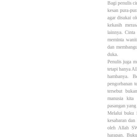
Bagi penulis c
kesan pura-pur
agar disukai o
kekasih mera
lainnya. Cinta
meminta wanita
dan membangun
duka.
Penulis juga 
tetapi hanya A
hambanya. Be
pengorbanan te
tersebut buka
manusia kita 
pasangan yang 
Melalui buku 
kesabaran dan k
oleh Allah SW
harapan. Buk