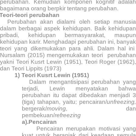
perubahan. Kemudian komponen kognitif adalah
bagaimana orang berpkir tentang perubahan.
Teori-teori perubahan
Perubahan akan dialami oleh setiap manusia
dalam berbagai aspek kehidupan. Baik kehidupan
pribadi, kehidupan bermasyarakat, maupun
kehidupan karir. Menghadapi perubahan ini, banyak
teori yang dikemukakan para ahli. Dalam hal ini
Nursalam (2015) mengemukakan teori
perubaha
yakni Teori Kusrt Lewin (1951), Teori Roger (1962),
dan Teori Lippits (1973)
1)
Teori Kusrt Lewin (1951)
Dalam mengantisipasi perubahan yang
terjadi, Lewin menyatakan bahwa
perubahan itu dapat dibedakan menjadi 3
(tiga) tahapan, yaitu; pencairan/
unfreezing,
bergerak/
moving,
dan
pembekuan/
refreezing
a).Pencairan
Pencairan merupakan motivasi yang
kuat untuk beranjak dari keadaan semula