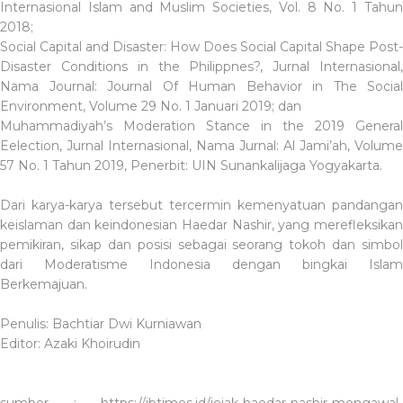
Internasional Islam and Muslim Societies, Vol. 8 No. 1 Tahun
2018;
Social Capital and Disaster: How Does Social Capital Shape Post-
Disaster Conditions in the Philippnes?, Jurnal Internasional,
Nama Journal: Journal Of Human Behavior in The Social
Environment, Volume 29 No. 1 Januari 2019; dan
Muhammadiyah’s Moderation Stance in the 2019 General
Eelection, Jurnal Internasional, Nama Jurnal: Al Jami’ah, Volume
57 No. 1 Tahun 2019, Penerbit: UIN Sunankalijaga Yogyakarta.
Dari karya-karya tersebut tercermin kemenyatuan pandangan
keislaman dan keindonesian Haedar Nashir, yang merefleksikan
pemikiran, sikap dan posisi sebagai seorang tokoh dan simbol
dari Moderatisme Indonesia dengan bingkai Islam
Berkemajuan.
Penulis: Bachtiar Dwi Kurniawan
Editor: Azaki Khoirudin
sumber : https://ibtimes.id/jejak-haedar-nashir-mengawal-