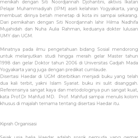
menikah dengan Siti Noordjannah Djohantini, aktivis Ikatan
Pelajar Muhammadiyah (IPM) aseli kelahiran Yogyakarta, yang
membuat dirinya betah menetap di kota ini sampai sekarang.
Dari pernikahan dengan Siti Noordjannah lahir Hilma Nadhifa
Mujahidah dan Nuha Aulia Rahman, keduanya dokter lulusan
UMY dan UGM.
Minatnya pada ilmu pengetahuan bidang Sosial mendorong
untuk melanjutkan studi hingga meraih gelar Master tahun
1998 dan gelar Doktor tahun 2006 di Universitas Gadjah Mada
Yogyakarta yang juga dengan predikat cumlaude.
Disertasi Haedar di UGM diterbitkan menjadi buku yang telah
dua kali terbit, yakni Islam Syariat. buku ini sulit disanggah.
Referensinya sangat kaya dan metodologinya pun sangat kuat,
kata Prof.Dr Mahfud MD. Prof. Mahfud sampai menulis kolom
khusus di majalah ternama tentang disertasi Haedar itu.
Kiprah Organisasi
Sejak usia belia Haedar adalah sosok pemuda yang gemar