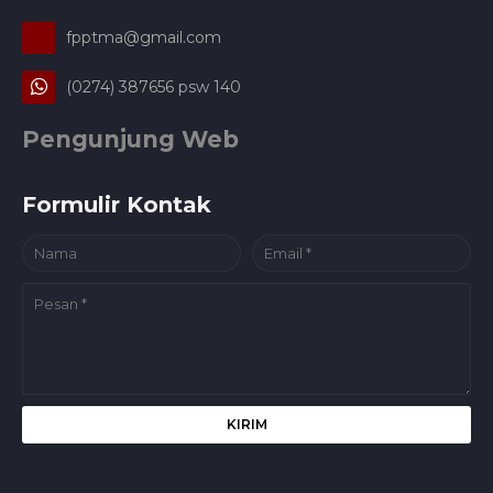
fpptma@gmail.com
(0274) 387656 psw 140
Pengunjung Web
Formulir Kontak