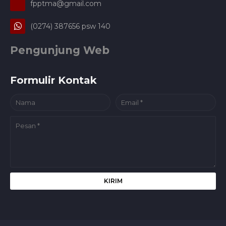
fpptma@gmail.com
(0274) 387656 psw 140
Pengunjung Web
Formulir Kontak