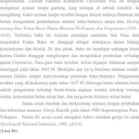
eksperimental. Lulusan Fakultas Kedokteran Universitas Pisa ini sempat
mengamati ayunan lampu gantung yang terdapat di sebuah katedral. Ia
menghitung waktu ayunan lampu tersebut dengan denyut nadinya.Ilmuwan ini
berani mengadakan pembaharuan melalui buku-bukunya antara lain:
Dialog
tentang Dua Sistem Besar Dunia Menurut Ptollomeus dan Corpenicus (1529 –
1632).
Terbitnya buku ini ternyata mendapat sambutan luar biasa dari
masyarakat Eropa. Buku ini dianggap sebagai mahakarya dalam bidang
kesusasteraan dan filsafat. Di satu pihak, buku ini mendapat tentangan keras
karena Galileo dianggap menghimpun dan mengadakan pembelaan terhadap
ajaran Copernicus. Gara-gara buku tersebut, beliau diganjar hukuman sampai
meninggal pada tahun 1642 M. Meskipun saat itu ia berstatus tahanan rumah,
namun Galileo sempat menyelesaikan penulisan buku-bukunya. Pengamatan
terakhir yang dilakukannya pada tahun 1637 M (beberapa bulan sebelum buta)
adalah pengamatan terhadap benda-benda angkasa melalui teleskop tentang
waktu, kemunculan bulan setiap hari, dan pergeseran letaknya setiap bulan.
Jaman selalu berubah dan berkembang seirama dengan perubahan
dan kebutuhan manusia. Gereja Katolik pada tahun 1980 (kepemimpinan Paus
Yohannes
Paulus II) secara resmi mengakui bahwa tindakan gereja itu sala
(
Ensikopedi Nasional Indonesia, 1992, jilid 6).
(Lasa Hs)