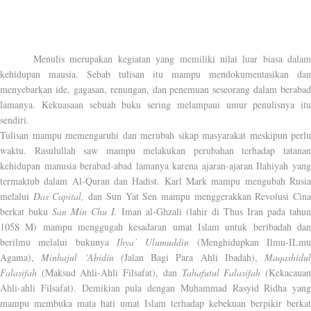
Menulis merupakan kegiatan yang memiliki nilai luar biasa dalam
kehidupan mausia. Sebab tulisan itu mampu mendokumentasikan dan
menyebarkan ide, gagasan, renungan, dan penemuan seseorang dalam berabad
lamanya. Kekuasaan sebuah buku sering melampaui umur penulisnya itu
sendiri.
Tulisan mampu memengaruhi dan merubah sikap masyarakat meskipun perlu
waktu. Rasulullah saw mampu melakukan perubahan terhadap tatanan
kehidupan manusia berabad-abad lamanya karena ajaran-ajaran Ilahiyah yang
termaktub dalam Al-Quran dan Hadist. Karl Mark mampu mengubah Rusia
melalui
Das Capital,
dan Sun Yat Sen mampu menggerakkan Revolusi Cin
berkat buku
San Min Chu I.
Iman al-Ghzali (lahir di Thus Iran pada tahun
1058 M) mampu menggugah kesadaran umat Islam untuk beribadah dan
berilmu melalui bukunya
Ihya’ Ulumuddin
(Menghidupkan Ilmu-ILm
Agama),
Minhajul ‘Abidin (
Jalan Bagi Para Ahli Ibadah),
Maqashidul
Falasifah
(Maksud Ahli-Ahli Filsafat), dan
Tahafutul Falasifah (
Kekacaua
Ahli-ahli Filsafat). Demikian pula dengan Muhammad Rasyid Ridha yang
mampu membuka mata hati umat Islam terhadap kebekuan berpikir berkat