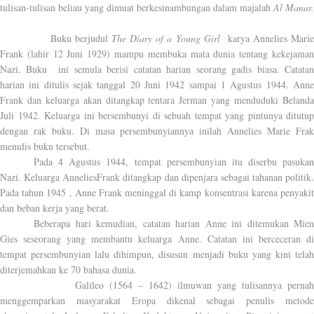
tulisan-tulisan beliau yang dimuat berkesinambungan dalam majalah
Al Manar.
Buku berjudul
The Diary of a Young Girl
karya Annelies Mari
Frank (lahir 12 Juni 1929) mampu membuka mata dunia tentang kekejaman
Nazi. Buku
ini semula berisi catatan harian seorang gadis biasa. Catata
harian ini ditulis sejak tanggal 20 Juni 1942 sampai 1 Agustus 1944. Anne
Frank dan keluarga akan ditangkap tentara Jerman yang menduduki Belanda
Juli 1942. Keluarga ini bersembunyi di sebuah tempat yang pintunya ditutup
dengan rak buku. Di masa persembunyiannya inilah Annelies Marie Frak
menulis buku tersebut.
Pada 4 Agustus 1944, tempat persembunyian itu diserbu pasukan
Nazi. Keluarga AnneliesFrank ditangkap dan dipenjara sebagai tahanan politik.
Pada tahun 1945 , Anne Frank meninggal di kamp konsentrasi karena penyakit
dan beban kerja yang berat.
Beberapa hari kemudian, catatan harian Anne ini ditemukan Mien
Gies seseorang yang membantu keluarga Anne. Catatan ini berceceran di
tempat persembunyian lalu dihimpun, disusun menjadi buku yang kini telah
diterjemahkan ke 70 bahasa dunia.
Galileo (1564 – 1642) ilmuwan yang tulisannya pernah
menggemparkan masyarakat Eropa dikenal sebagai penulis metode