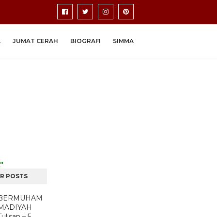
A
JUMAT CERAH
BIOGRAFI
SIMMA
"
R POSTS
BERMUHAM
MADIYAH
Tulisan – 5