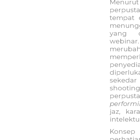
Menu
perpusta
tempat 
menung
yang d
webinar.
meru
memper
penyed
diperl
sekedar
shootin
perpust
performi
jaz, ka
intelektu
Konsep 
perhati