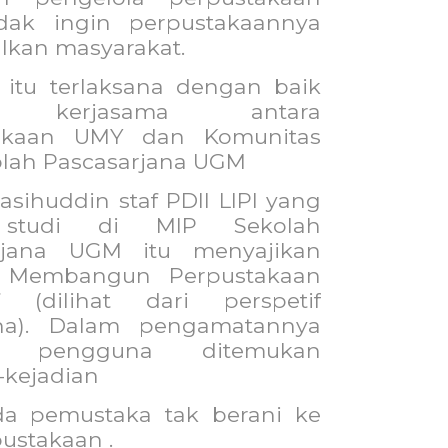
idak ingin perpustakaannya
alkan masyarakat.
 itu terlaksana dengan baik
t kerjasama antara
takaan UMY dan Komunitas
olah Pascasarjana UGM
sihuddin staf PDII LIPI yang
studi di MIP Sekolah
rjana UGM itu menyajikan
Membangun Perpustakaan
if (dilihat dari perspetif
na). Dalam pengamatannya
i pengguna ditemukan
-kejadian
da pemustaka tak berani ke
ustakaan .