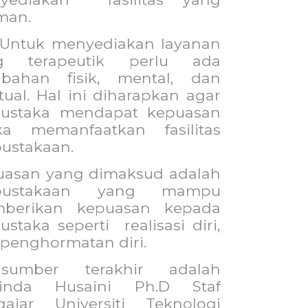
man.
Untuk menyediakan layanan
g terapeutik perlu ada
ubahan fisik, mental, dan
itual. Hal ini diharapkan agar
ustaka mendapat kepuasan
ika memanfaatkan fasilitas
ustakaan.
uasan yang dimaksud adalah
pustakaan yang mampu
berikan kepuasan kepada
ustaka seperti
realisasi diri,
penghormatan diri.
asumber terakhir adalah
linda Husaini Ph.D Staf
gajar Universiti Teknologi