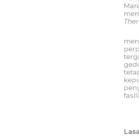
Ma
mem
Ther
men
per
ter
ged
tet
kep
peny
fasi
Las