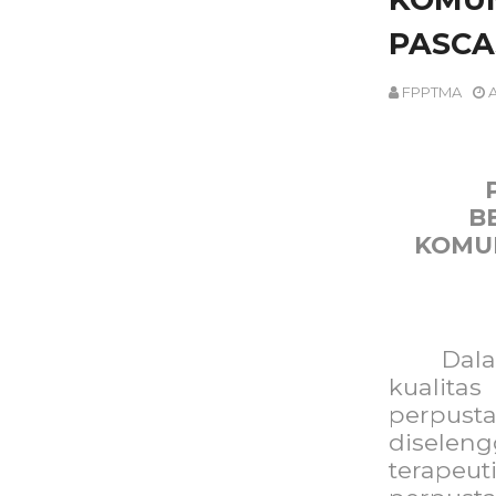
PASC
FPPTMA
A
B
KOMU
Dal
kualita
perpust
diselen
terap