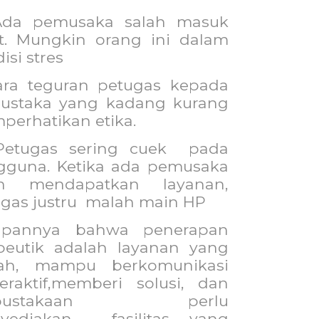
Ada pemusaka salah masuk
et. Mungkin orang ini dalam
isi stres
ara teguran petugas kepada
ustaka yang kadang kurang
erhatikan etika.
Petugas sering cuek
pada
gguna. Ketika ada pemusaka
in mendapatkan layanan,
gas justru
malah main HP
apannya bahwa penerapan
apeutik adalah layanan yang
ah, mampu berkomunikasi
teraktif,memberi solusi, dan
rpustakaan perlu
yediakan
fasilitas yang