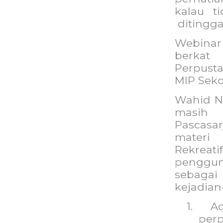
kalau t
ditingg
Webinar
berka
Perpus
MIP Sek
Wahid Na
masih 
Pascasa
materi
Rekreat
penggu
sebaga
kejadian
1.
A
perp