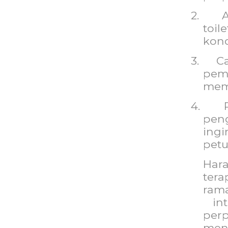
2.
toil
kond
3.
C
pem
memp
4.
pen
ing
petu
Har
ter
ram
in
pe
men