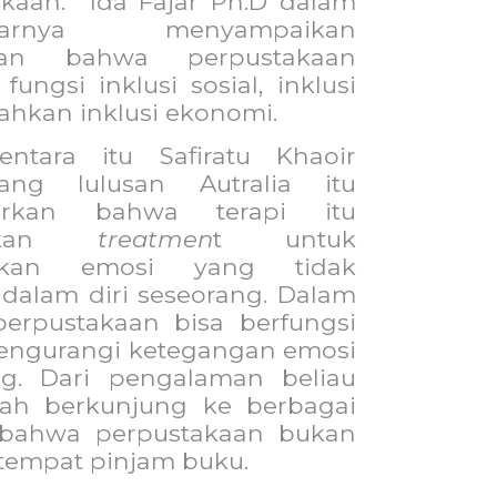
kaan.
Ida Fajar Ph.D dalam
ntarnya menyampaikan
asan bahwa perpustakaan
fungsi inklusi sosial, inklusi
 bahkan inklusi ekonomi.
entara itu Safiratu Khaoir
ang lulusan Autralia itu
rkan bahwa terapi itu
pakan
treatmen
t untuk
skan emosi yang tidak
dalam diri seseorang. Dalam
perpustakaan bisa berfungsi
engurangi ketegangan emosi
ng. Dari pengalaman beliau
lah berkunjung ke berbagai
 bahwa perpustakaan bukan
tempat pinjam buku.