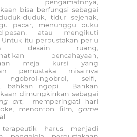
rut pengamatnnya,
kaan bisa berfungsi sebagai
duduk-duduk, tidur sejenak,
gu pacar, menunggu buku
ipesan, atau mengikuti
 Untuk itu perpustakan perlu
bah desain ruang,
hatikan pencahayaan,
iaan meja kursi yang
ukan pemustaka misalnya
 ngobrol-ngobrol, selfi,
g, bahkan ngopi, . Bahkan
akaan dimungkinkan sebagai
ng art
;
memperingati hari
raoke, menonton film,
game
al
terapeutik harus menjadi
an pengelola perpustakaan