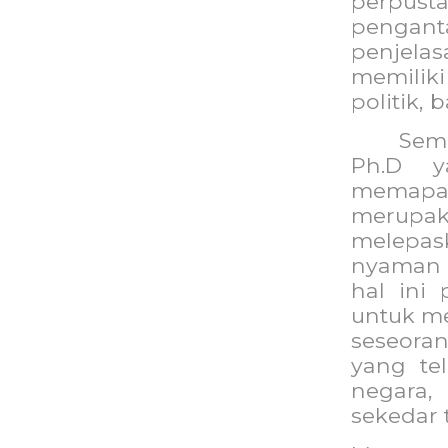
perpusta
penga
penjel
memiliki 
politik,
Sem
Ph.D y
memapa
meru
melepa
nyaman 
hal ini 
untuk m
seseora
yang te
negara,
sekedar 