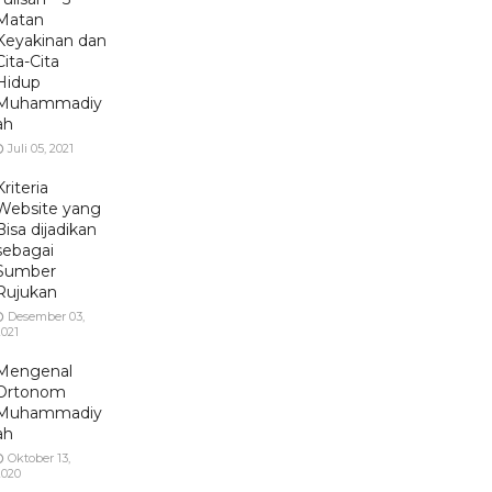
Matan
Keyakinan dan
Cita-Cita
Hidup
Muhammadiy
ah
Juli 05, 2021
Kriteria
Website yang
Bisa dijadikan
sebagai
Sumber
Rujukan
Desember 03,
2021
Mengenal
Ortonom
Muhammadiy
ah
Oktober 13,
2020