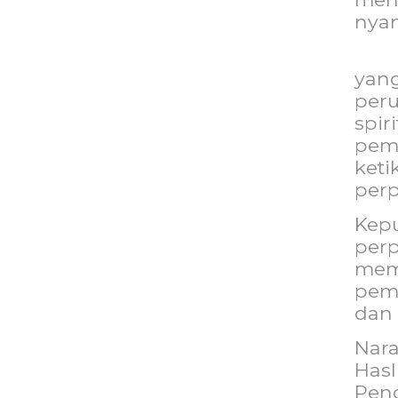
nya
yan
per
spir
pem
ket
perp
Kep
per
mem
pem
dan 
Nar
Has
Pen