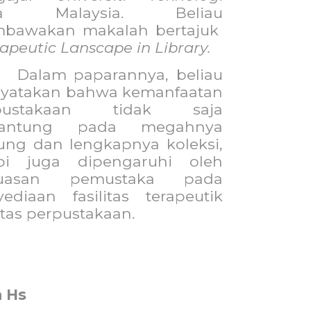
ra Malaysia. Beliau
bawakan makalah bertajuk
apeutic Lanscape in Library.
Dalam paparannya, beliau
yatakan bahwa kemanfaatan
pustakaan tidak saja
gantung pada megahnya
ung dan lengkapnya koleksi,
api juga dipengaruhi oleh
uasan pemustaka pada
ediaan fasilitas terapeutik
litas perpustakaan.
a Hs