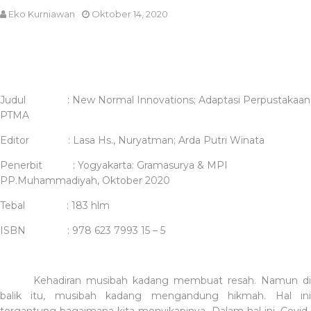
Eko Kurniawan
Oktober 14, 2020
Judul
: New Normal Innovations; Adaptasi Perpustakaan
PTMA
Editor
: Lasa Hs., Nuryatman; Arda Putri Winata
Penerbit
: Yogyakarta: Gramasurya & MPI
PP.Muhammadiyah, Oktober 2020
Tebal
: 183 hlm
ISBN
: 978 623 7993 15 – 5
Kehadiran musibah kadang membuat resah. Namun di
balik itu, musibah kadang mengandung hikmah. Hal ini
tergantung bagaimana kita menyikapinya. Dalam hal ini. Covid-