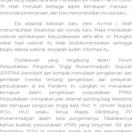
19 telah merubah berbagai aspek kehidupan manusia ,
menunda perencanaan, dan bisa menumbuhkan inovasi baru.
Era adaptasi kebiasan baru (
new normal
) tela
menumbuhkan kreativitas dan inovasi baru. Maka merebaklah
webinar pembahasan kepustakawaan akhir-akhir ini. Mungkin
sekali hasil webinar itu tidak terdokumentasikan sehingga
begitu selesai webinar, lenyaplah sudah
informasi itu.
Pustakawan yang tergabung dalam Forum
Perpustakaan Perguruan Tinggi Muhammadiyah- ‘Aisyiyah
/FPPTMA berinisiatif dan kompak menuliskan pengalaman dan
pemikiran mereka tentang pengelolaan dan pelayanan
perpustakaan di era Pandemi ini. Langkah ini merupakan
kemajuan dalam pengelolaan perpustakaan PTMA.
Perpustakaan merupakan pilar teramat penting bagi eksistensi
dan kemajuan perguruan tinggi kata Prof. H. Lincolin Arsyad,
M.Sc., Ph.D selaku Ketua Majelis Diktilitbang PP
Muhammadiyah dalam kata pengantarnya. Dikatakannya
bahwa kualitas perpustakaan PTMA yang berjumlah 163 (per
September 2020) ini mungkin masih jauh dari perpustakaan