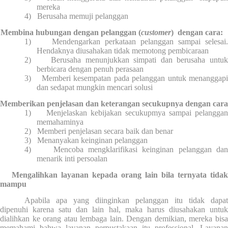
mereka
4)
Berusaha memuji pelanggan
Membina hubungan dengan pelanggan (
customer
)
dengan cara:
1)
Mendengarkan perkataan pelanggan sampai selesai
Hendaknya diusahakan tidak memotong pembicaraan
2)
Berusaha menunjukkan simpati dan berusaha untu
berbicara dengan penuh perasaan
3)
Memberi kesempatan pada pelanggan untuk menanggap
dan sedapat mungkin mencari solusi
Memberikan penjelasan dan keterangan secukupnya dengan cara
1)
Menjelaskan kebijakan secukupmya sampai pelanggan
memahaminya
2)
Memberi penjelasan secara baik dan benar
3)
Menanyakan keinginan pelanggan
4)
Mencoba mengklarifikasi keinginan pelanggan da
menarik inti persoalan
Mengalihkan layanan kepada orang lain bila ternyata tidak
mampu
Apabila apa yang diinginkan pelanggan itu tidak dapat
dipenuhi karena satu dan lain hal, maka harus diusahakan untuk
dialihkan ke orang atau lembaga lain. Dengan demikian, mereka bisa
memahami bahwa layanan perpustakaan itu professional. Layanan