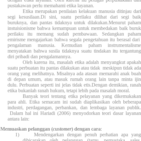
pustakawan perlu memahami etika layanan.
Etika merupakan penilaian kelakuan manusia ditinjau dari
segi kesusilaan.Di sini, suatu perilaku dilihat dari segi baik
buruknya, dan pantas tidaknya untuk dilakukan.Menurut paham
instuisionisme bahwa kemampuan untuk membedakan baik buruk
perilaku itu memang sudah pembawaan. Sedangkan paham
emirisme mengajarkan bahwa segala pengetahuan itu berasal dari
pengalaman manusia. Kemudian paham instrumentalisme
menyatakan bahwa susila tidaknya suatu tindakan itu tergantung
diri pribadi dan pengalamannya.
Oleh karena itu, masalah etika adalah menyangkut apakah
suatu perbuatan itu pantas dilakukan atau tidak
meskipun tidak ada
orang yang melihatnya. Misalnya ada atasan memarahi anak buah
di depan umum, atau masuk rumah orang lain tanpa minta ijin
dulu. Perbuatan seperti ini jelas tidak etis.Dengan demikian, ranah
etika bukanlah ranah hukum, tetapi lebih pada masalah moral.
Banyak teori tentang etika pelayanan yang dikemukakan
para ahli. Etika semacam ini sudah diaplikasikan oleh beberapa
industri, perdagangan, perbankan, dan lembaga layanan publik.
Dalam hal ini Hariadi (2006) menyodorkan teori dasar layana
antara lain:
Memuaskan pelanggan (
customer
) dengan cara
:
1)
Mendengarkan dengan penuh perhatian apa yan
dibicarakan oleh pelanggan (tamu, pemustaka, sales,