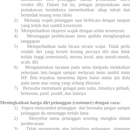
vendor dll). Dalam hal ini, petugas perpustakaan atau
pustakawan hendaknya memerhatikan sikap tubuh dan
bertindak tenang serta rileks
2)
Menatap wajah pelanggan saat berbicara dengan tatapan
yang teduh dan sambil tersenyum
3)
Memperhatikan ekspresi wajah dengan selalu tersenyum
4)
Menanggapi pembicaraan tamu apabila mengharapka
tanggapan
5)
Memperhatikan nada bicara secara wajar. Tidak perlu
rendah diri yang berarti kurang percaya diri atau tidak
terlalu tinggi (emosional), merasa kesal, atau marah-marah,
acuh, dll)
6)
Mengutamakan layanan pada tamu daripada melakuka
pekerjaan lain.Jangan sampai melayani tamu sambil main
HP. Bila terpaksa menerima tilpon harus minta ijin dulu
pada tamu atau orang yang sedang dilayani.
7)
Berusaha memahami gelagat para tamu, misalnya gelisah,
berkenan, pasif, positif, dan lainnya
Meningkatkan harga diri pelanggan (customer) dengan cara:
1)
Segera menyambut pelanggan
dan berusaha jangan sampai
pelanggan itu menunggu terlalu lama
2)
Menyebut nama pelanggan sesering mungkin dala
pembicaraan
3)
Tidak menggerutu atas kehadiran pelanggan
siapapun