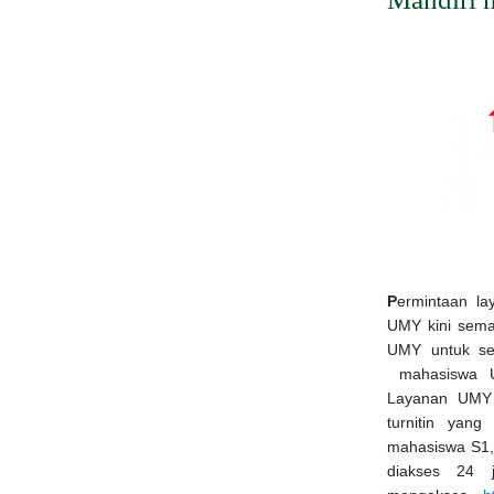
P
ermintaan lay
UMY kini sema
UMY untuk se
mahasiswa UM
Layanan UMY 
turnitin yang
mahasiswa S1
diakses 24 