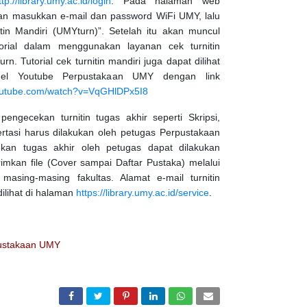
ttp://library.umy.ac.id/login
. Pada halaman web
kan masukkan e-mail dan password WiFi UMY, lalu
itin Mandiri (UMYturn)”. Setelah itu akan muncul
torial dalam menggunakan layanan cek turnitin
n. Tutorial cek turnitin mandiri juga dapat dilihat
nel Youtube Perpustakaan UMY dengan link
youtube.com/watch?v=VqGHlDPx5I8
engecekan turnitin tugas akhir seperti Skripsi,
ertasi harus dilakukan oleh petugas Perpustakaan
kan tugas akhir oleh petugas dapat dilakukan
mkan file (Cover sampai Daftar Pustaka) melalui
n masing-masing fakultas. Alamat e-mail turnitin
dilihat di halaman
https://library.umy.ac.id/service
.
ustakaan UMY