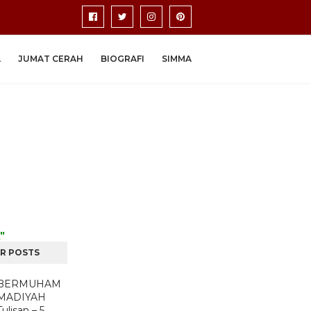
A
JUMAT CERAH
BIOGRAFI
SIMMA
"
R POSTS
BERMUHAM
MADIYAH
Tulisan – 5