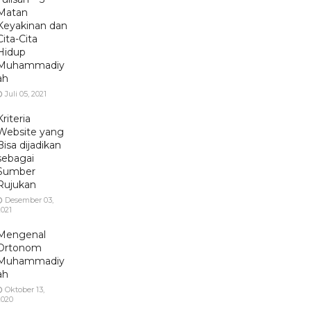
Matan
Keyakinan dan
Cita-Cita
Hidup
Muhammadiy
ah
Juli 05, 2021
Kriteria
Website yang
Bisa dijadikan
sebagai
Sumber
Rujukan
Desember 03,
2021
Mengenal
Ortonom
Muhammadiy
ah
Oktober 13,
2020