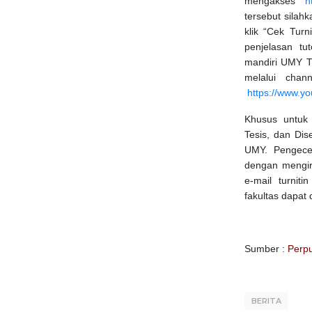
mengakses
h
tersebut silah
klik “Cek Turn
penjelasan tu
mandiri UMY Tur
melalui chan
https://www.
Khusus untuk p
Tesis, dan Dis
UMY. Pengece
dengan mengiri
e-mail turniti
fakultas dapat 
Sumber :
Perp
BERITA