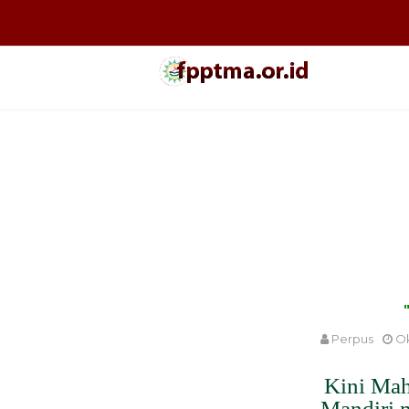
Perpus
Ok
Kini Mah
Mandiri 