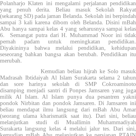
Polanharjo Klaten ini mengalami perjalanan pendidikan
yang penuh derita. Beliau masuk Sekolah Rakyat
(sekarang SD) pada jaman Belanda. Sekolah ini berpindah
sampai 3 kali karena dibom oleh Belanda. Disini mBah
Abu hanya sampai kelas 4 yang seharusnya sampai kelas
6. Semangat putra dari H. Muhammad Noor ini tidak
pernah padam untuk meningkatan pendidikan.
Diyakininya bahwa melalui pendidikan, kehidupan
seseorang bahkan bangsa akan berubah. Pendidikan itu
merubah.
Kemudian beliau hijrah ke Solo masuk
Madrasah Ibtidaiyah Al Islam Surakarta selama 2 tahun
dan sore harinya sekolah di SMP Cokroaminoto
disamping menjadi santri di Ponpes Jamsaren yang juga
milik Al Islam. Al Islam punya dua pesantren yakni
pondok Nirbitan dan pondok Jamsaren. Di Jamsaren ini
beliau mendapat ilmu langsung dari mBah Abu Amar
(seorang ulama kharismatik saat itu). Dari sini, beliau
melanjutkan studi di Muallimin Muhammadiyah
Surakarta langsung kelas 4 melalui jalur tes. Dari sini,
kemudian mBah Abu melanjutkan ke persiapan PTAIN