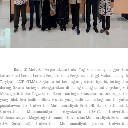
Rabu, 31 Mei 2023 Perpustakaan Unisa Yogakarta menyelenggarakan
Babak Final Cerdas Cermat Perpustakaan Perguruan Tinggi Muhammadiyah
‘Aisyiyah (CCP PTMA). Kegiatan ini berlangsung secara hybrid, luring dan
daring. Secara luring diselenggarakan di ruang sidang lantai 2 gedung Siti
Moendjijah Unisa Yogyakarta. Secara daring dikhususkan untuk supporter
yang tidak bisa hadir offline. Peserta yang hadir dalam kegiatan ini yaitu
pustakawan dari Universitas Muhammadiyah Prof. DR. Hamka (Uhamka),
Universitas Muhammadiyah Yogyakarta (UMY), Universitas
Muhammadiyah Magelang (Unimma), Universitas Muhamadiyah Sukabumi
(UM Sukabumi), Universitas Muhammadiyah Jember, Universitas