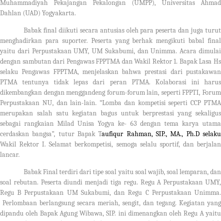
Muhammadiyah Pekajangan Pekalongan (UMPP), Universitas Ahmad
Dahlan (UAD) Yogyakarta.
Babak final diikuti secara antusias oleh para peserta dan juga turut
menghadirkan para suporter. Peserta yang berhak mengikuti babal final
yaitu dari Perpustakaan UMY, UM Sukabumi, dan Unimma. Acara dimulai
dengan sambutan dari Pengawas FPPTMA dan Wakil Rektor 1. Bapak Lasa Hs
selaku Pengawas FPPTMA, menjelaskan bahwa prestasi dari pustakawan
PTMA tentunya tidak lepas dari peran PTMA. Kolaborasi ini harus
dikembangkan dengan menggandeng forum-forum lain, seperti FPPTI, Forum
Perpustakaan NU, dan lain-lain. “Lomba dan kompetisi seperti CCP PTMA
merupakan salah satu kegiatan bagus untuk berprestasi yang sekaligus
sebagai rangkaian Milad Unisa Yogya ke- 63 dengan tema karya utama
cerdaskan bangsa”, tutur Bapak T
aufiqur Rahman, SIP., MA., Ph.D selak
Wakil Rektor I. Selamat berkompetisi, semoga selalu sportif, dan berjalan
lancar.
Babak Final terdiri dari tipe soal yaitu soal wajib, soal lemparan, dan
soal rebutan. Peserta diundi menjadi tiga regu. Regu A Perpustakaan UMY,
Regu B Perpustakaan UM Sukabumi, dan Regu C Perpustakaan Unimma.
Perlombaan berlangsung secara meriah, sengit, dan tegang. Kegiatan yang
dipandu oleh Bapak Agung Wibawa, SIP. ini dimenangkan oleh Regu A yaitu