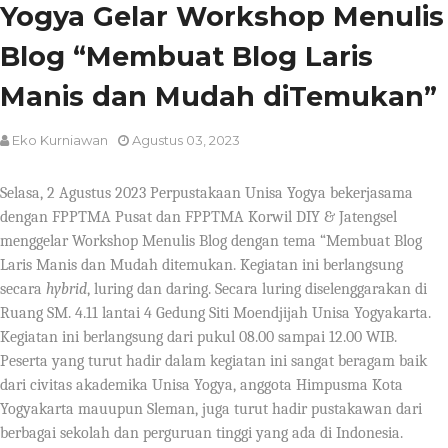
Yogya Gelar Workshop Menulis
Blog “Membuat Blog Laris
Manis dan Mudah diTemukan”
Eko Kurniawan
Agustus 03, 2023
Selasa, 2 Agustus 2023 Perpustakaan Unisa Yogya bekerjasama
dengan FPPTMA Pusat dan FPPTMA Korwil DIY & Jatengsel
menggelar
Workshop Menulis Blog dengan tema “Membuat Blog
Laris Manis dan Mudah ditemukan.
Kegiatan ini berlangsung
secara
hybrid
, luring dan daring. Secara luring diselenggarakan di
R
uang
SM. 4.11
lantai
4
G
edung Siti Moendjijah Unisa Yogyakarta.
Kegiatan ini berlangsung dari pukul
08
.00 sampai 1
2
.00 WIB.
Peserta yang turut hadir dalam kegiatan ini sangat beragam baik
dari civitas akademika Unisa Yogya, anggota Himpusma Kota
Yogyakarta mauupun Sleman, juga turut hadir pustakawan dari
berbagai sekolah dan perguruan tinggi yang ada di Indonesia.