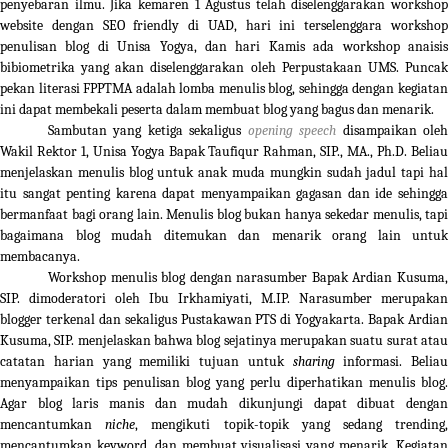
penyebaran ilmu. Jika kemaren 1 Agustus telah diselenggarakan workshop
website dengan SEO friendly di UAD, hari ini terselenggara workshop
penulisan blog di Unisa Yogya, dan hari Kamis ada workshop anaisis
bibiometrika yang akan diselenggarakan oleh Perpustakaan UMS. Puncak
pekan literasi FPPTMA adalah lomba menulis blog, sehingga dengan kegiatan
ini dapat membekali peserta dalam membuat blog yang bagus dan menarik.
Sambutan yang ketiga sekaligus
opening speech
disampaikan ole
Wakil Rektor 1, Unisa Yogya Bapak Taufiqur Rahman, SIP., MA., Ph.D. Beliau
menjelaskan menulis blog untuk anak muda mungkin sudah jadul tapi hal
itu sangat penting karena dapat menyampaikan gagasan dan ide sehingga
bermanfaat bagi orang lain. Menulis blog bukan hanya sekedar menulis, tapi
bagaimana blog mudah ditemukan dan menarik orang lain untuk
membacanya.
Workshop menulis blog dengan narasumber Bapak Ardian Kusuma,
SIP. dimoderatori oleh Ibu Irkhamiyati, M.IP. Narasumber merupakan
blogger terkenal dan sekaligus Pustakawan PTS di Yogyakarta. Bapak Ardian
Kusuma, SIP. menjelaskan bahwa blog sejatinya merupakan suatu surat atau
catatan harian yang memiliki tujuan untuk
sharing
informasi. Beliau
menyampaikan tips penulisan blog yang perlu diperhatikan menulis blog.
Agar blog laris manis dan mudah dikunjungi dapat dibuat dengan
mencantumkan
niche
, mengikuti topik-topik yang sedang trending
mencantumkan keyword, dan membuat visualisasi yang menarik. Kegiatan