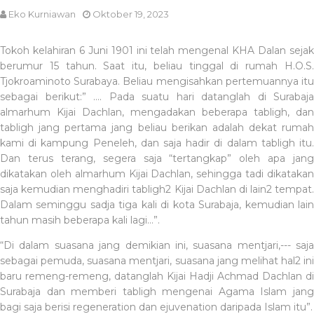
Eko Kurniawan
Oktober 19, 2023
Tokoh kelahiran 6 Juni 1901 ini telah mengenal KHA Dalan sejak
berumur 15 tahun. Saat itu, beliau tinggal di rumah H.O.S.
Tjokroaminoto Surabaya. Beliau mengisahkan pertemuannya itu
sebagai berikut:” …. Pada suatu hari datanglah di Surabaja
almarhum Kijai Dachlan, mengadakan beberapa tabligh, dan
tabligh jang pertama jang beliau berikan adalah dekat rumah
kami di kampung Peneleh, dan saja hadir di dalam tabligh itu.
Dan terus terang, segera saja “tertangkap” oleh apa jang
dikatakan oleh almarhum Kijai Dachlan, sehingga tadi dikatakan
saja kemudian menghadiri tabligh2 Kijai Dachlan di lain2 tempat.
Dalam seminggu sadja tiga kali di kota Surabaja, kemudian lain
tahun masih beberapa kali lagi…”.
“Di dalam suasana jang demikian ini, suasana mentjari,--- saja
sebagai pemuda, suasana mentjari, suasana jang melihat hal2 ini
baru remeng-remeng, datanglah Kijai Hadji Achmad Dachlan di
Surabaja dan memberi tabligh mengenai Agama Islam jang
bagi saja berisi regeneration dan ejuvenation daripada Islam itu”.