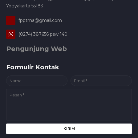
Yogyakarta 55183
fpptma@gmail.com
(0274) 387656 psw 140
Pengunjung Web
Formulir Kontak