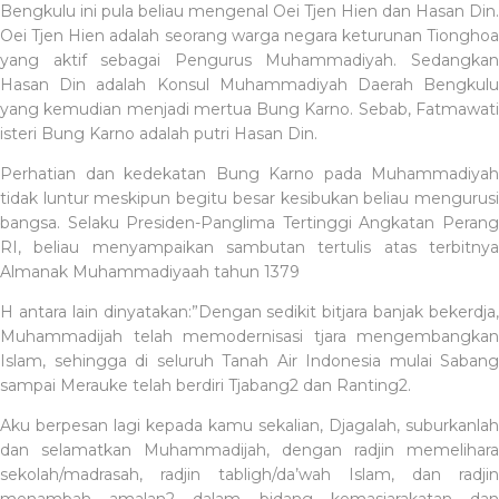
Bengkulu ini pula beliau mengenal Oei Tjen Hien dan Hasan Din.
Oei Tjen Hien adalah seorang warga negara keturunan Tionghoa
yang aktif sebagai Pengurus Muhammadiyah. Sedangkan
Hasan Din adalah Konsul Muhammadiyah Daerah Bengkulu
yang kemudian menjadi mertua Bung Karno. Sebab, Fatmawati
isteri Bung Karno adalah putri Hasan Din.
Perhatian dan kedekatan Bung Karno pada Muhammadiyah
tidak luntur meskipun begitu besar kesibukan beliau mengurusi
bangsa. Selaku Presiden-Panglima Tertinggi Angkatan Perang
RI, beliau menyampaikan sambutan tertulis atas terbitnya
Almanak Muhammadiyaah tahun 1379
H antara lain dinyatakan:”Dengan sedikit bitjara banjak bekerdja,
Muhammadijah telah memodernisasi tjara mengembangkan
Islam, sehingga di seluruh Tanah Air Indonesia mulai Sabang
sampai Merauke telah berdiri Tjabang2 dan Ranting2.
Aku berpesan lagi kepada kamu sekalian, Djagalah, suburkanlah
dan selamatkan Muhammadijah, dengan radjin memelihara
sekolah/madrasah, radjin tabligh/da’wah Islam, dan radjin
menambah amalan2 dalam bidang kemasjarakatan dan