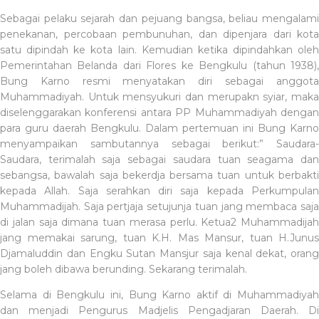
Sebagai pelaku sejarah dan pejuang bangsa, beliau mengalami
penekanan, percobaan pembunuhan, dan dipenjara dari kota
satu dipindah ke kota lain. Kemudian ketika dipindahkan oleh
Pemerintahan Belanda dari Flores ke Bengkulu (tahun 1938),
Bung Karno resmi menyatakan diri sebagai anggota
Muhammadiyah. Untuk mensyukuri dan merupakn syiar, maka
diselenggarakan konferensi antara PP Muhammadiyah dengan
para guru daerah Bengkulu. Dalam pertemuan ini Bung Karno
menyampaikan sambutannya sebagai berikut:” Saudara-
Saudara, terimalah saja sebagai saudara tuan seagama dan
sebangsa, bawalah saja bekerdja bersama tuan untuk berbakti
kepada Allah. Saja serahkan diri saja kepada Perkumpulan
Muhammadijah. Saja pertjaja setujunja tuan jang membaca saja
di jalan saja dimana tuan merasa perlu. Ketua2 Muhammadijah
jang memakai sarung, tuan K.H. Mas Mansur, tuan H.Junus
Djamaluddin dan Engku Sutan Mansjur saja kenal dekat, orang
jang boleh dibawa berunding. Sekarang terimalah.
Selama di Bengkulu ini, Bung Karno aktif di Muhammadiyah
dan menjadi Pengurus Madjelis Pengadjaran Daerah. Di