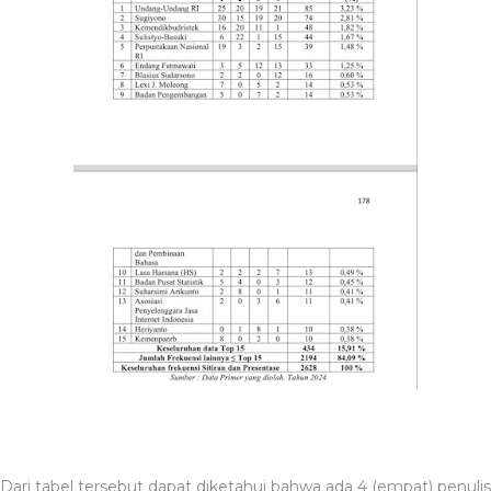
Dari tabel tersebut dapat diketahui bahwa ada 4 (empat) penulis