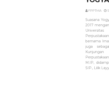
FPPTMA
S
Suasana Yogy
2017 mengant
Universit
Perpustakaan
bernama Irnaw
juga sebag
Kunjungan
Perpustakaan 
M.IP, didamp
SIP., Lilik La