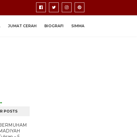
A
JUMAT CERAH
BIOGRAFI
SIMMA
"
R POSTS
BERMUHAM
MADIYAH
Tulisan – 5