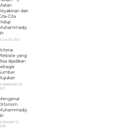
Matan
Keyakinan dan
Cita-Cita
Hidup
Muhammadiy
ah
Juli 05, 2021
Kriteria
Website yang
Bisa dijadikan
sebagai
Sumber
Rujukan
Desember 03,
2021
Mengenal
Ortonom
Muhammadiy
ah
Oktober 13,
2020