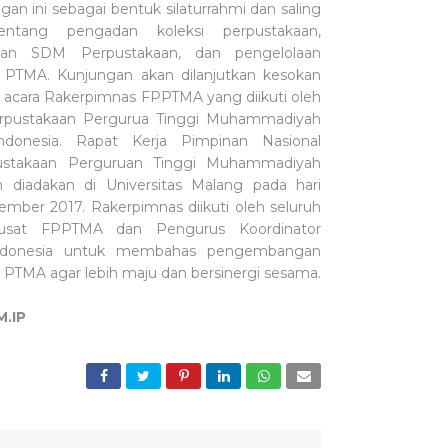
gan ini sebagai bentuk silaturrahmi dan saling
tentang pengadan koleksi perpustakaan,
an SDM Perpustakaan, dan pengelolaan
 PTMA. Kunjungan akan dilanjutkan kesokan
m acara Rakerpimnas FPPTMA yang diikuti oleh
rpustakaan Pergurua Tinggi Muhammadiyah
Indonesia. Rapat Kerja Pimpinan Nasional
stakaan Perguruan Tinggi Muhammadiyah
an diadakan di Universitas Malang pada hari
ember 2017. Rakerpimnas diikuti oleh seluruh
usat FPPTMA dan Pengurus Koordinator
Indonesia untuk membahas pengembangan
 PTMA agar lebih maju dan bersinergi sesama.
M.IP