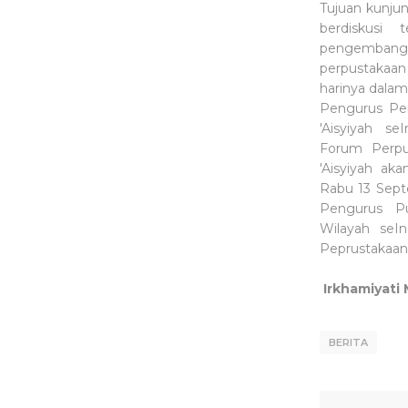
Tujuan kunjun
berdiskusi 
pengembang
perpustakaan
harinya dala
Pengurus Pe
'Aisyiyah se
Forum Perpu
'Aisyiyah ak
Rabu 13 Sept
Pengurus P
Wilayah se
Peprustakaan
Irkhamiyati 
BERITA