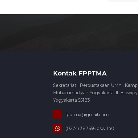
Kontak FPPTMA
Sekretariat : Perpustakaan UMY , Kamp
Muhammadiyah Yogyakarta Jl. Brawijaya
Yogyakarta 55183
fpptma@gmail.com
(0274) 387656 psw 140