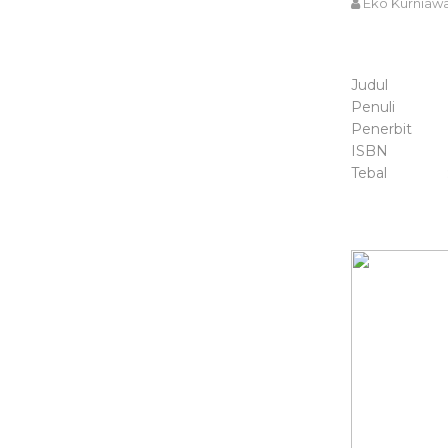
Eko Kurniaw
Judul : Me
Penuli : S
Penerbit : J
ISBN : 97
Tebal : 4