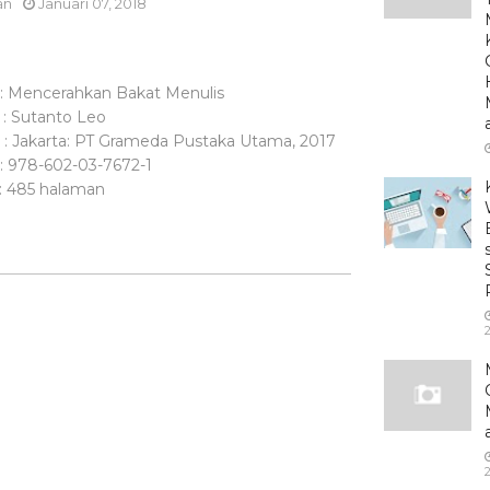
an
Januari 07, 2018
ncerahkan Bakat Menulis
utanto Leo
akarta: PT Grameda Pustaka Utama, 2017
8-602-03-7672-1
85 halaman