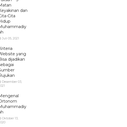
Matan
Keyakinan dan
Cita-Cita
Hidup
Muhammadiy
ah
Juli 05, 2021
Kriteria
Website yang
Bisa dijadikan
sebagai
Sumber
Rujukan
Desember 03,
2021
Mengenal
Ortonom
Muhammadiy
ah
Oktober 13,
2020