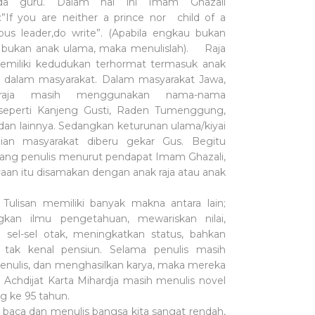
da guru. Dalam hal ini Imam Ghazali
”If you are neither a prince nor child of a
ious leader,do write”. (Apabila engkau bukan
n bukan anak ulama, maka menulislah). Raja
miliki kedudukan terhormat termasuk anak
 dalam masyarakat. Dalam masyarakat Jawa,
 raja masih menggunakan nama-nama
seperti Kanjeng Gusti, Raden Tumenggung,
, dan lainnya. Sedangkan keturunan ulama/kiyai
ian masyarakat diberu gekar Gus. Begitu
rang penulis menurut pendapat Imam Ghazali,
aan itu disamakan dengan anak raja atau anak
emiliki banyak makna antara lain;
an ilmu pengetahuan, mewariskan nilai,
 sel-sel otak, meningkatkan status, bahkan
 tak kenal pensiun. Selama penulis masih
menulis, dan menghasilkan karya, maka mereka
. Achdijat Karta Mihardja masih menulis novel
ng ke 95 tahun.
 dan menulis bangsa kita sangat rendah,