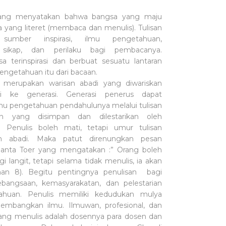
ang menyatakan bahwa bangsa yang maju
 yang literet (membaca dan menulis). Tulisan
sumber inspirasi, ilmu pengetahuan,
, sikap, dan perilaku bagi pembacanya.
sa terinspirasi dan berbuat sesuatu lantaran
ngetahuan itu dari bacaan.
n merupakan warisan abadi yang diwariskan
si ke generasi. Generasi penerus dapat
lmu pengetahuan pendahulunya melalui tulisan
n yang disimpan dan dilestarikan oleh
. Penulis boleh mati, tetapi umur tulisan
n abadi. Maka patut direnungkan pesan
anta Toer yang mengatakan :” Orang boleh
gi langit, tetapi selama tidak menulis, ia akan
aman 8). Begitu pentingnya penulisan bagi
bangsaan, kemasyarakatan, dan pelestarian
ahuan. Penulis memiliki kedudukan mulya
mbangkan ilmu. Ilmuwan, profesional, dan
ng menulis adalah dosennya para dosen dan