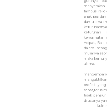
gurunya pa
menyatakan :
famous relig
anak raja da
dan ulama me
keturunannya
keturunan
kehormatan 
Adipati, Baiq
dalam sebag
mulianya seo
maka kemuliy
ulama.
Tulisan m
mengembangk
mengaktifkan
profesi yang
sehat,terus 
tidak pensiun
di usianya ya
Kultur baca