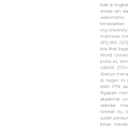
baik di tingka
antara lain d
webometric. 
berdasarkan 
org.Universi
Indonesia me
(91),UNS (10
kita lihat ba
World Univer
posisi ini, te
UNAIR (701+)
Kiranya meru
di negeri ini
lebih PTN da
Ngapain mer
akademik unt
sekedar men
Setelah itu,
sudah pensiu
besar merek