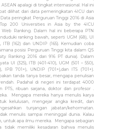
t ASEAN apalagi di tingkat internasional. Hal ini
apat dilihat dari data pemeringkatan 4ICU dan
Data peringkat Perguruan Tinggi 2016 di Asia
Top 200 Universities in Asia by the 4ICU
ty Web Ranking. Dalam hal ini beberapa PTN
nduduki ranking bawah, seperti UGM (68), UI
1), ITB (162) dan UNDIP (165). Kemudian coba
gaimana posisi Perguruan Tinggi kita dalam QS
sity Ranking 2016 dari 916 PT dunia). Dalam
rnyata UI (325), ITB (401-410), UGM (501 – 550),
, IPB 701+), UNDIP (701+),dan ITS (701+).
pakan tanda tanya besar, mengapa penulisan
 rendah. Padahal di negeri ini terdapat 4000
n PTS, ribuan sarjana, doktor dan profesor .
eka. Mengapa mereka hanya menulis karya
uk kelulusan, mengejar angka kredit, dan
gesahkan tunjangan jabatan/kehormatan.
 tidak menulis sampai meninggal dunia. Kalau
n, untuk apa ilmu mereka. Mengapa sebagian
a tidak memiliki kesadaran bahwa menulis