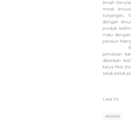
ilmiah (teru
moral ilmuw
tunjangan, 
dengan ilmuw
produk keilm
malu dengan 
pensiun hilan
Buku ini 
penulisan kar
diberikan ki
karya fiksi (n
seluk beluk pl
Lasa Hs
RESENSI