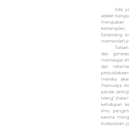
Ada y
adalah bangsa
merupakan 
ketrampilan
Seseorang bi
memeroleh pe
Tulisa
dari genera
memelajari i
dan rekama
perpustakaan
mereka aka
Pramudya An
pandai seting
hilang”.(hal
kehidupan ke
ilmu penget
karena menge
budayawan ya