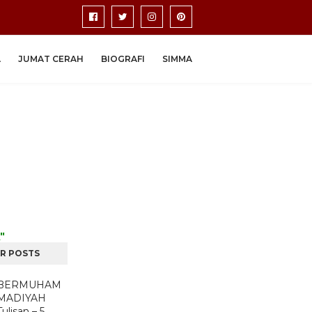
A
JUMAT CERAH
BIOGRAFI
SIMMA
"
R POSTS
BERMUHAM
MADIYAH
Tulisan – 5