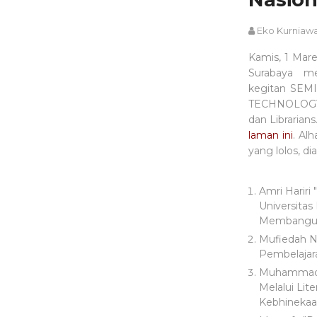
Eko Kurniaw
Kamis, 1 Mare
Surabaya m
kegitan SE
TECHNOLOGY :
dan Librarian
laman ini
. Al
yang lolos, di
Amri Hariri
Universita
Membangun 
Mufiedah N
Pembelajar
Muhammad J
Melalui Lit
Kebhinekaa