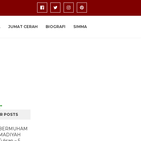
A
JUMAT CERAH
BIOGRAFI
SIMMA
"
R POSTS
BERMUHAM
MADIYAH
Tulisan – 5