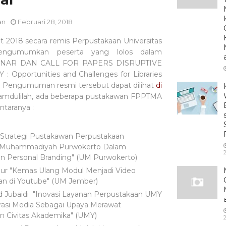
an
Februari 28, 2018
t 2018 secara remis Perpustakaan Universitas
engumumkan peserta yang lolos dalam
MINAR DAN CALL FOR PAPERS DISRUPTIVE
 Opportunities and Challenges for Libraries
s. Pengumuman resmi tersebut dapat dilihat
di
hamdulilah, ada beberapa pustakawan FPPTMA
antaranya :
 "Strategi Pustakawan Perpustakaan
s Muhammadiyah Purwokerto Dalam
Personal Branding" (UM Purwokerto)
ur "Kemas Ulang Modul Menjadi Video
an di Youtube" (UM Jember)
ubaidi "Inovasi Layanan Perpustakaan UMY
erasi Media Sebagai Upaya Merawat
n Civitas Akademika" (UMY)