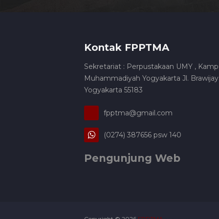
Kontak FPPTMA
Sekretariat : Perpustakaan UMY , Kamp
Muhammadiyah Yogyakarta Jl. Brawijaya
Yogyakarta 55183
fpptma@gmail.com
(0274) 387656 psw 140
Pengunjung Web
Copyright ©
2026
FPPTMA
Media Patner :
Trav