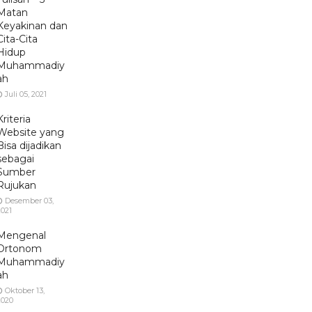
Matan
Keyakinan dan
Cita-Cita
Hidup
Muhammadiy
ah
Juli 05, 2021
Kriteria
Website yang
Bisa dijadikan
sebagai
Sumber
Rujukan
Desember 03,
2021
Mengenal
Ortonom
Muhammadiy
ah
Oktober 13,
2020