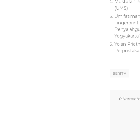
Mustofa "P
(UMS)
Umifatimah
Fingerprint
Penyalahgu
Yogyakarta
Yolan Priat
Perpustaka
BERITA
0 Komenta