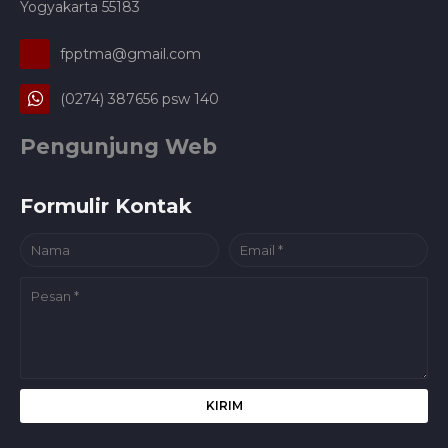
Yogyakarta 55183
fpptma@gmail.com
(0274) 387656 psw 140
Pengunjung Web
Formulir Kontak