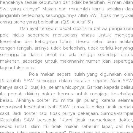
hendaknya sesuai kebutuhan dan tidak berlebihan. Firman Allah
Swt yang artinya:” Makan dan minumlah kamu sekalian dan
janganlah berlebihan, sesungguhnya Allah SWT tidak menyukai
orang-orang yang berlebihan (Q.S. Al A’raf: 31)
Dari ayat tersebut dapat dipahami bahwa pengaturan
pola hidup sederhana merupakan rahasia untuk menjaga
kesehatan dan kebugaran tubuh. Resep sehat disini adalah
tengah-tengah, artinya tidak berlebihan, tidak terlalu kenyang
sehingga di dalam perut itu ada rongga sepertiga untuk
makanan, sepertiga untuk makanan/minuman dan sepertiga
lagi untuk napas.
Pola makan seperti itulah yang digunakan ole
Rasulullah SAW sehingga dalam catatan sejarah Nabi SAW
hanya sakit 2 (dua) kali selama hidupnya. Bahkan kepada beliau
itu pernah dikirim dokter khusus untuk menjaga kesehatan
beliau. Akhirnya dokter itu minta ijin pulang karena selama
mengawal kesehatan Nabi SAW ternyata beliau tidak pernah
sakit. Jadi dokter tadi tidak punya pekerjaan. Sampai-sampai
Rasulullah SAW bersabda ”Kami tidak memerlukan dokter,
sebab umat Islam itu tidak makan sebelum lapar, dan bila
makan tidak sampai kenyang”. Pernyataan ini sesuai dengan