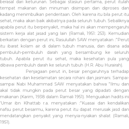
berasal dari keturunan. Sebagai stasiun pertama, perut itulah
tempat makanan dan minuman disimpan dan diproses dan
kadang menimbulkan penderitaan. Oleh karena itu bila perut itu
sehat, maka akan baik akibatnya pada seluruh tubuh. Sebaliknya
apabila perut itu berpenyakit, maka hal ini akan mempengaruhi
sistem kerja alat jasad yang lain (Ramali, 1951: 253). Kemudian
berkaitan dengan perut ini, Rasulullah SAW menyatakan :”Perut
itu ibarat kolam air di dalam tubuh manusia, dan disana ada
pembuluh-pembuluh darah yang bersambung ke seluruh
tubuh. Apabila perut itu sehat, maka kesehatan pula yang
dibawa pembuluh darah ke seluruh tubuh (H.R. Abu Hurairah).
Penjagaan perut in, besar pengaruhnya terhada
kesehatan dan keselamatan secara rohani dan jasmani. Sampai-
sampai Nabi Muhammad SAW menyatakan bahwa ”Ilmu dan
akal tidak mungkin pada perut besar yang dipadati dengan
makanan (Karim, 1938 dalam Ramali 1951). Menguakan hadits ini
’Umar ibn Klhattab r.a. menyatakan :”Kuasai dan kendalikan
nafsu perut besarmu, karena perut itu dapat merusak jasd dan
mendatangkan penyakit yang menyia-nyiakan shalat (Ramali,
1951).