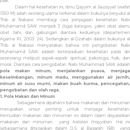
baik.
Dalam hal kesehatan ini, Ibnu Qayyim al Jauziyyat (wafat
1350 M) salah seorang ulama terkenal dalam bukunya berjudul al
Thib al Nabawi membagi cara penjagaan kesehatan Nabi
Muhamamd SAW menjadi 3 (tiga) kategori, yakni obat alami,
obat Ilahi, dan gabungan diantara keduanya (departemen
Agama RI, 2003: 24). Sedangkan al-Dzahabi dalam bukunya al
Thib al Nabawi menyatakan bahwa inti pengobatan Nabi
Muhamamd SAW ádalah keterpaduan kesehatan pada diri
seseorang meliputi aspek-aspek: spiritual, psikologis, fisik, dan
moral. Diantara cara pengobatan Nabi Muhammad SAW ádalah
pola makan minum, menjalankan puasa, menjaga
keseimbangan, minum madu, menggunakan air jernih,
minum air susu murni, makan buah kurma, pencegahan,
pengobatan dan olah raga.
1. Pola Makan dan Minum
Sebagaimana dipahami bahwa makanan dan minuma
merupakan unsur penting untuk menjaga kesehatan.
Kemudian makanan dan minuman ini dalam Islam disyaratkan
makanan dan minuman
yang
halalan thayyiban
. Hal ini
sebagaimana ditegaskan dalam Q.S. al Baqarah: 168)
yang