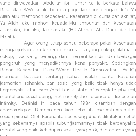
yang diriwayatkan ’Abdullah ibn ’Umar r.a. ia berkata bahwa
Rasulullah SAW selalu berdo’a pagi dan sore dengan do’a: Ya
Allah aku memohon kepada-Mu kesehatan di dunia dan akhirat,
Ya Allah, aku mohon kepada-Mu ampunan dan kesehatan
agamaku, duniaku, dan hartaku (HR Ahmad, Abu Daud, dan Ibn
Majah).
Agar orang tetap sehat, beberapa pakar kesehata
menganjurkan untuk mengonsumsi gizi yang cukup, olah raga
cukup, jiwa yang tenang, dan menjauhkan diri dari berbagai
pengaruh yang menjadikannya kena penyakit.
Sedangkan
Badan Kesehatan Dunia/World Health Organization (WHO)
memberi batasan tentang sehat adalah suatu keadaan
jasmaniah, rohaniah, dan sosial yang baik, tidak hanya tidak
berpenyakit atau cacat/health is a state of complete physical,
mental and social being,
not merely the absence of disease o
infimity.
Definisi ini pada tahun 1984 ditambah denga
agama/religion. Dengan demikian sehat itu meliputi bio-psiko-
sosio-spiritual. Oleh karena itu seseorang dapat dikatakan sehat
yang sebenarnya apabila tubuh/jasmaninya tidak berpenyakit,
mental yang baik, kehidupan sosial yang baik, dan agama yang