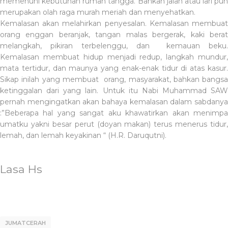
memenuhi kebutuhan rumah tangga. Bahkan jalan atau lari pun
merupakan olah raga murah meriah dan menyehatkan.
Kemalasan akan melahirkan penyesalan. Kemalasan membuat
orang enggan beranjak, tangan malas bergerak, kaki berat
melangkah, pikiran terbelenggu, dan
kemauan beku
Kemalasan membuat hidup menjadi redup, langkah mundur,
mata tertidur, dan maunya yang enak-enak tidur di atas kasur.
Sikap inilah yang membuat
orang, masyarakat, bahkan bangsa
ketinggalan dari yang lain. Untuk itu Nabi Muhammad SAW
pernah mengingatkan akan bahaya kemalasan dalam sabdanya
:”Beberapa hal yang sangat aku khawatirkan akan menimpa
umatku yakni besar perut (doyan makan) terus menerus tidur,
lemah, dan lemah keyakinan “ (H.R. Daruqutni).
Lasa Hs
JUMATCERAH