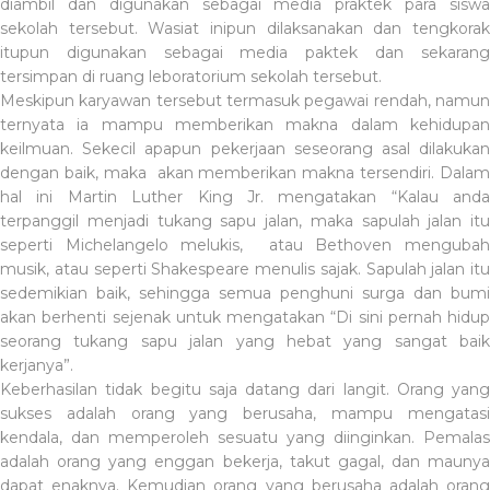
diambil dan digunakan sebagai media praktek para siswa
sekolah tersebut. Wasiat inipun dilaksanakan dan tengkorak
itupun digunakan sebagai media paktek dan sekarang
tersimpan di ruang leboratorium sekolah tersebut.
Meskipun karyawan tersebut termasuk pegawai rendah, namun
ternyata ia mampu memberikan makna dalam kehidupan
keilmuan. Sekecil apapun pekerjaan seseorang asal dilakukan
dengan baik, maka
akan memberikan makna tersendiri. Dalam
hal ini Martin Luther King Jr. mengatakan “Kalau anda
terpanggil menjadi tukang sapu jalan, maka sapulah jalan itu
seperti Michelangelo melukis,
atau Bethoven menguba
musik, atau seperti Shakespeare menulis sajak. Sapulah jalan itu
sedemikian baik, sehingga semua penghuni surga dan bumi
akan berhenti sejenak untuk mengatakan “Di sini pernah hidup
seorang tukang sapu jalan yang hebat yang sangat baik
kerjanya”.
Keberhasilan tidak begitu saja datang dari langit. Orang yang
sukses adalah orang yang berusaha, mampu mengatasi
kendala, dan memperoleh sesuatu yang diinginkan. Pemalas
adalah orang yang enggan bekerja, takut gagal, dan maunya
dapat enaknya. Kemudian orang yang berusaha adalah orang