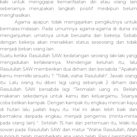
kaki untuk menggapai kemanfaatan diri atau orang lain
sebenarnya merupakan langkah positif meskipun belum
menghasilkan.
Agama apapun tidak mengajarkan pengikutnya untuk
bermalas-malasan. Pada umumnya agama-agama di dunia ini
menganjurkan umatnya untuk berusaha dan bekerja. Sebab
dengan bekerja akan menaikkan status seseorang dan tidak
menjadi beban orang lain.
Suatu ketika Rasulullah SAW kedatangan seorang laki-laki yang
mengadukan kefakirannya. Mendengar keluhan itu, lalu
Rasulullah SAW memberikan dua dirham dan bersabda :”Apakah
kamu memiliki sesuatu ?. “Tidak, wahai Rasulullah”. Jawab orang
itu. Lalu orang itu diberi lagi uang sebanyak 2 dirham dan
Rasulullah SAW bersabda lagi “Terimalah uang ini. Belilah
makanan sekedarnya untuk kamu dan keluargamu. Sisanya
coba belikan kampak. Dengan kampak itu engkau mencari kayu
di hutan lalu juallah kayu itu. Hal ini akan lebih baik dan
bermakna daripada engkau menjadi pengemis (minta-minta
pada orang lain) “. Setelah 15 hari dari pertemuan itu, lelaki itu
sowan pada Rasulullah SAW dan matur “Wahai Rasulullah, Allah
sungguh telah memberkahi apa yang telah Rasul perintahkan