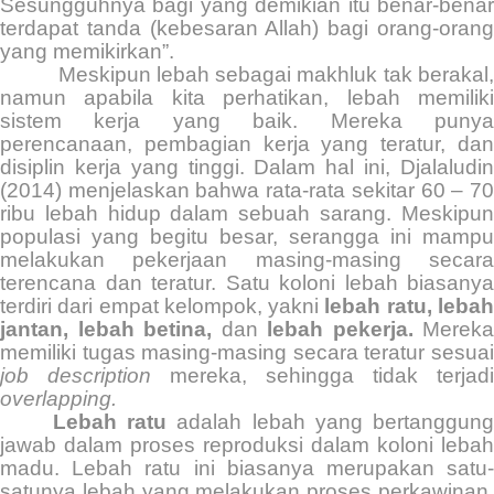
Sesungguhnya bagi yang demikian itu benar-benar
terdapat tanda (kebesaran Allah) bagi orang-orang
yang memikirkan”.
Meskipun lebah sebagai makhluk tak berakal
namun apabila kita perhatikan, lebah memiliki
sistem kerja yang baik. Mereka punya
perencanaan, pembagian kerja yang teratur, dan
disiplin kerja yang tinggi. Dalam hal ini, Djalaludin
(2014) menjelaskan bahwa rata-rata sekitar 60 – 70
ribu lebah hidup dalam sebuah sarang. Meskipun
populasi yang begitu besar, serangga ini mampu
melakukan pekerjaan masing-masing secara
terencana dan teratur. Satu koloni lebah biasanya
terdiri dari empat kelompok, yakni
lebah ratu, leba
jantan, lebah betina,
dan
lebah pekerja.
Mereka
memiliki tugas masing-masing secara teratur sesuai
job description
mereka, sehingga tidak terjadi
overlapping.
Lebah ratu
adalah lebah yang bertanggun
jawab dalam proses reproduksi dalam koloni lebah
madu. Lebah ratu ini biasanya merupakan satu-
satunya lebah yang melakukan proses perkawinan.