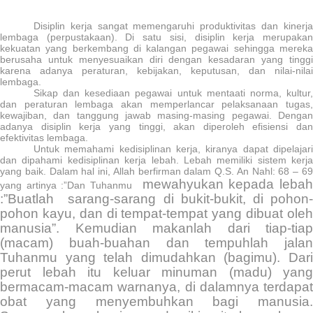
Disiplin kerja sangat memengaruhi produktivitas dan kinerja
lembaga (perpustakaan). Di satu sisi, disiplin kerja merupakan
kekuatan yang berkembang di kalangan pegawai sehingga mereka
berusaha untuk menyesuaikan diri dengan kesadaran yang tinggi
karena adanya peraturan, kebijakan, keputusan, dan nilai-nilai
lembaga.
Sikap dan kesediaan pegawai untuk mentaati norma, kultur,
dan peraturan lembaga akan memperlancar pelaksanaan tugas,
kewajiban, dan tanggung jawab masing-masing pegawai. Dengan
adanya disiplin kerja yang tinggi, akan diperoleh efisiensi dan
efektivitas lembaga.
Untuk memahami kedisiplinan kerja, kiranya dapat dipelajari
dan dipahami kedisiplinan kerja lebah. Lebah memiliki sistem kerja
yang baik. Dalam hal ini, Allah berfirman dalam Q.S. An Nahl: 68 – 69
mewahyukan kepada leba
yang artinya :”Dan Tuhanmu
:”Buatlah
sarang-sarang di bukit-bukit, di pohon
pohon kayu, dan di tempat-tempat yang dibuat oleh
manusia”. Kemudian makanlah dari tiap-tiap
(macam) buah-buahan dan tempuhlah jalan
Tuhanmu yang telah dimudahkan (bagimu). Dari
perut lebah itu keluar minuman (madu) yang
bermacam-macam warnanya, di dalamnya terdapat
obat yang menyembuhkan bagi manusia.