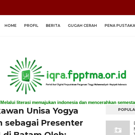
HOME
PROFIL
BERITA
GUGAH CERAH
PENA PUSTAK
"Melalui literasi memajukan indonesia dan mencerahkan semesta
kawan Unisa Yogya
POPULA
ih sebagai Presenter
I di Batam Oleh: