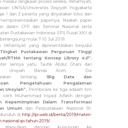
 melalui rangkaian proses seleksi, Irkhamiyati,
awan UNISA/Universitas ‘Aisyiyah Yogyakarta
gai 1 dari 3 peserta yang dinyatakan lolos dan
 mempresentasikan papernya. Naskah paper
kan dalam CFP dan Seminar Nasional serta
katan Pustakawan Indonesia (IPI) Pusat XXII di
berlangsung mulai 7-10 Juli 2019.
 Irkhamiyati yang dipresentasikan berjudul
Tingkat Pustakawan Perguruan Tinggi
yah/PTMA tentang Konsep
Library 4.0
”.
ter lainnya yaitu Taufik Abdul Ghani dari
kaan Unsyiah Banda Aceh.
Dia
tasikan tentang “
B
i
g
D
a
t
a
d
a
n
as
a
n
P
en
g
e
t
a
h
u
a
n
:
P
e
ng
al
a
man
a
n
U
n
syi
a
h”.
Pembicara ke tiga adalah tim
M
u
h
a
mm
a
d
Irsyad
Alfa
t
i
h dengan
li oleh
n
K
e
p
e
mim
p
i
n
an
D
alam
T
r
an
sf
o
r
masi
a
n
U
m
u
m
dari Perpustakaan Nasional RI.
 diunduh di
http://ipi.web.id/berita/2019/materi-
h-nasional-ipi-tahun-2019/
.
a dilanjutkan dengan kunjungan ke