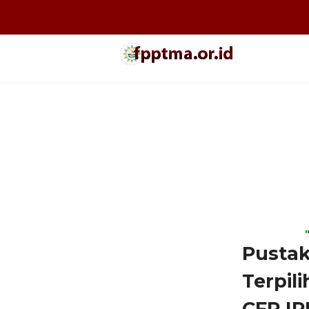
Pusta
Terpil
CFP IP