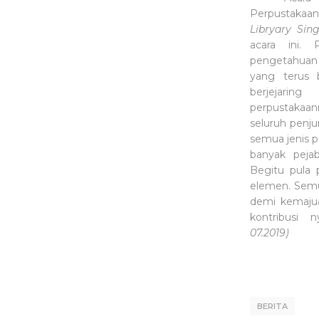
Perpustaka
Libryary Sin
acara ini. 
pengetahuan a
yang terus 
berjejari
perpustakaan
seluruh penju
semua jenis p
banyak pejab
Begitu pula 
elemen. Sem
demi kemaju
kontribusi 
07.2019)
BERITA