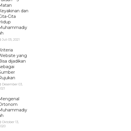
Matan
Keyakinan dan
Cita-Cita
Hidup
Muhammadiy
ah
Juli 05, 2021
Kriteria
Website yang
Bisa dijadikan
sebagai
Sumber
Rujukan
Desember 03,
2021
Mengenal
Ortonom
Muhammadiy
ah
Oktober 13,
2020