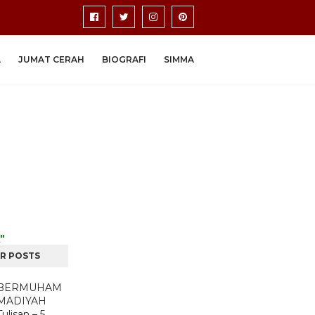
A
JUMAT CERAH
BIOGRAFI
SIMMA
"
R POSTS
BERMUHAM
MADIYAH
Tulisan – 5