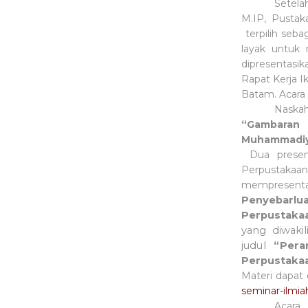
Setelah
M.IP, Pustak
terpilih seba
layak untuk
dipresentasi
Rapat Kerja I
Batam. Acara 
Naskah
“Gambaran 
Muhammadi
Dua presen
Perpusta
mempresen
P
e
n
y
e
b
a
r
lu
P
er
p
u
s
t
a
k
a
yang diwaki
judul
“
P
er
a
P
er
p
u
s
t
a
k
a
Materi dapat
seminar-ilmia
Acar