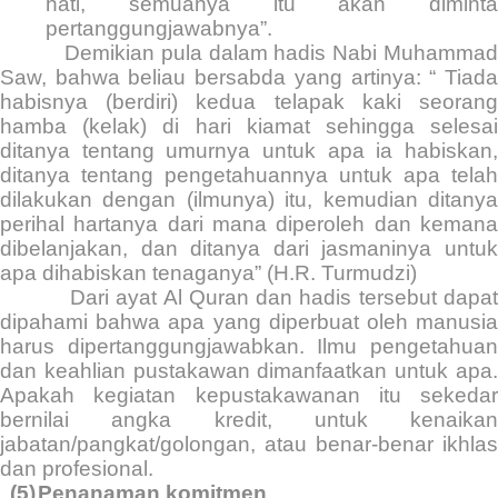
hati, semuanya itu akan diminta
pertanggungjawabnya”.
Demikian pula dalam hadis Nabi Muhammad
Saw, bahwa beliau bersabda yang artinya: “ Tiada
habisnya (berdiri) kedua telapak kaki seorang
hamba (kelak) di hari kiamat sehingga selesai
ditanya tentang umurnya untuk apa ia habiskan,
ditanya tentang pengetahuannya untuk apa telah
dilakukan dengan (ilmunya) itu, kemudian ditanya
perihal hartanya dari mana diperoleh dan kemana
dibelanjakan, dan ditanya dari jasmaninya untuk
apa dihabiskan tenaganya” (H.R. Turmudzi)
Dari ayat Al Quran dan hadis tersebut dapa
dipahami bahwa apa yang diperbuat oleh manusia
harus dipertanggungjawabkan. Ilmu pengetahuan
dan keahlian pustakawan dimanfaatkan untuk apa.
Apakah kegiatan kepustakawanan itu sekedar
bernilai angka kredit, untuk kenaikan
jabatan/pangkat/golongan, atau benar-benar ikhlas
dan profesional.
(5)
Penanaman komitmen