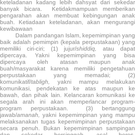
keteladanan kadang lebih dahsyat dari sekedar
banyak bicara.
Ketidakmampuan memberikan
pengarahan akan membuat kebingungan anak
buah. Ketiadaan keteladanan, akan mengurangi
kewibawaan
Dalam pandangan Islam, kepemimpinan yan
baik adalah pemimpin (kepala perpustakaan) yang
memiliki ciri-ciri; (1) jujur/
shiddiq,
atau dapa
dipercaya. Yakni kepemimpinan yang bisa
dipercaya oleh atasan maupun anak
buah/masyarakat karena memiliki pengetahuan
perpustakaan yang memadai; (2)
komunikatif/
tabligh,
yakni mampu melakuka
komunikasi, pendekatan ke atas maupun ke
bawah, dan pihak lain. Kelancaran komunikasi ke
segala arah ini akan memperlancar program-
program perpustakaan.
(3) bertanggung
jawab/
amanah,
yakni kepemimpinan yang mampu
melaksanakan tugas kepemimpinan perpustakaan
secara penuh. Bukan kepemimpinan sampingan
dan sekedar bersinggah, asal beres.