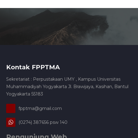
Kontak FPPTMA
Sekretariat : Perpustakaan UMY , Kampus Universitas
Muhammadiyah Yogyakarta Jl. Brawijaya, Kasihan, Bantul
Yogyakarta 55183
fpptma@gmail.com
(0274) 387656 psw 140
Pengunjung Web