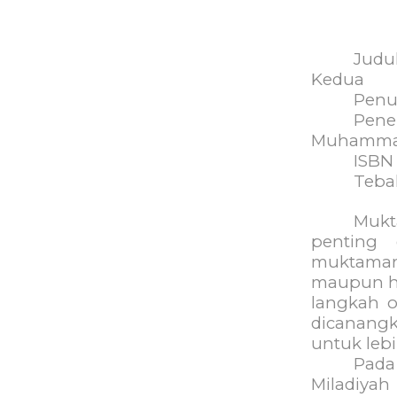
Judu
Kedua
Penu
Pene
Muhammad
ISBN
Teba
Muk
penting 
muktama
maupun ha
langkah o
dicanang
untuk leb
Pada
Miladiyah