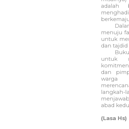
adalah 
menghadi
berkemaju
Dala
menuju fa
untuk mer
dan tajdid
Buku
untuk 
komitmen 
dan pim
warga 
merenca
langkah-
menjawab
abad kedua
(Lasa Hs)