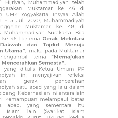
1 Hijriyah, Muhammadiyah telah
nggarakan Muktamar ke 46 di
m UMY Yogyakarta. Insyaa Allah
1 – 5 Juli 2020, Muhammadiyah
nggelar Muktamar ke 48 di
as Muhammadiyah Surakarta. Bila
 ke 46 bertema
Gerak Melintasi
Dakwah dan Tajdid Menuju
an Utama”,
maka pada Muktamar
engambil tema “
Memajukan
a Mencerahkan Semesta”.
 yang ditulis Ketua Umum PP
iyah ini menyajikan refleksi
asilan gerak pencerahan
iyah satu abad yang lalu dalam
idang. Keberhasilan ini antara lain
ari kemampuan melampaui batas
tu abad, yang sementara itu
si Islam lain (Syarikat Islam
) semakin surut. Ukuran kedua