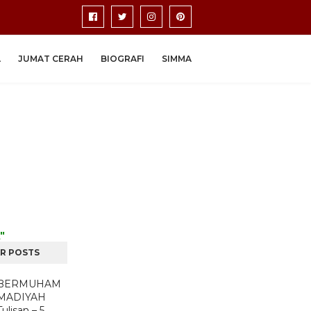
A
JUMAT CERAH
BIOGRAFI
SIMMA
"
R POSTS
BERMUHAM
MADIYAH
Tulisan – 5