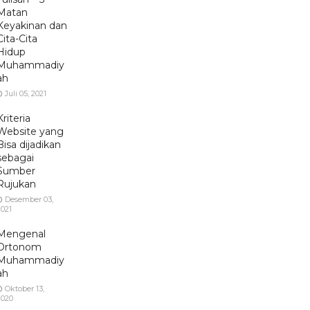
Matan
Keyakinan dan
Cita-Cita
Hidup
Muhammadiy
ah
Juli 05, 2021
Kriteria
Website yang
Bisa dijadikan
sebagai
Sumber
Rujukan
Desember 03,
2021
Mengenal
Ortonom
Muhammadiy
ah
Oktober 13,
2020