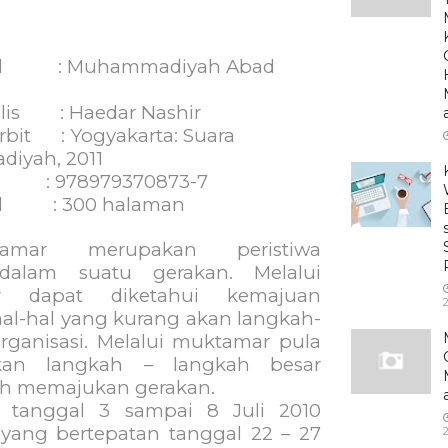
l
: Muhammadiyah Abad
lis
: Haedar Nashir
rbit
: Yogyakarta: Suara
iyah, 2011
: 978979370873-7
l
: 300 halaman
tamar merupakan peristiwa
dalam suatu gerakan. Melalui
r dapat diketahui kemajuan
l-hal yang kurang akan langkah-
rganisasi. Melalui muktamar pula
kan langkah – langkah besar
ih memajukan gerakan.
 tanggal 3 sampai 8 Juli 2010
 yang bertepatan tanggal 22 – 27