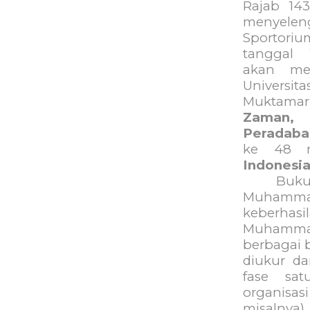
Rajab 143
menyele
Sportoriu
tanggal
akan me
Universit
Muktamar
Zaman, 
Peradab
ke 48 m
Indonesi
Buku
Muhammad
keberh
Muhammad
berbagai b
diukur d
fase sa
organisa
misalnya