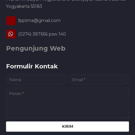
Yogyakarta 55183
fpptma@gmail.com
(0274) 387656 psw 140
Pengunjung Web
Formulir Kontak