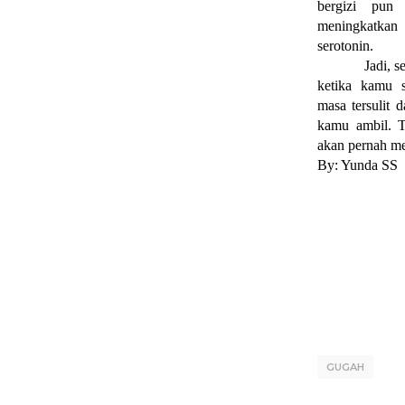
bergizi pun
meningkatkan 
serotonin.
Jadi, s
ketika kamu 
masa tersulit 
kamu ambil. T
akan pernah m
By: Yunda SS
GUGAH