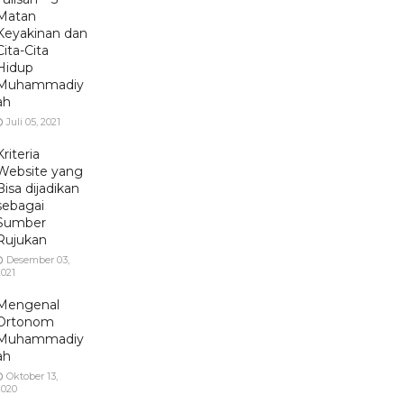
Matan
Keyakinan dan
Cita-Cita
Hidup
Muhammadiy
ah
Juli 05, 2021
Kriteria
Website yang
Bisa dijadikan
sebagai
Sumber
Rujukan
Desember 03,
2021
Mengenal
Ortonom
Muhammadiy
ah
Oktober 13,
2020