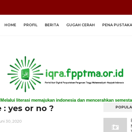
HOME
PROFIL
BERITA
GUGAH CERAH
PENA PUSTAK
"Melalui literasi memajukan indonesia dan mencerahkan semesta
 : yes or no ?
POPULA
uni 30, 2020