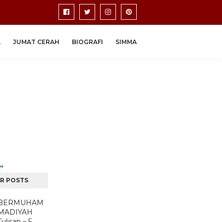
A
JUMAT CERAH
BIOGRAFI
SIMMA
"
R POSTS
BERMUHAM
MADIYAH
Tulisan – 5