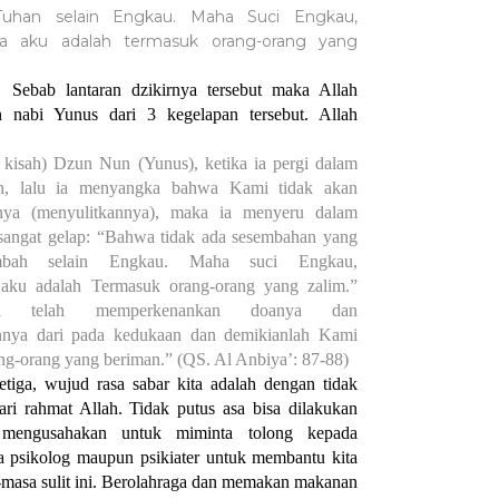
Tuhan selain Engkau. Maha Suci Engkau,
a aku adalah termasuk orang-orang yang
Sebab lantaran dzikirnya tersebut maka Allah
 nabi Yunus dari 3 kegelapan tersebut. Allah
 kisah) Dzun Nun (Yunus), ketika ia pergi dalam
h, lalu ia menyangka bahwa Kami tidak akan
nya (menyulitkannya), maka ia menyeru dalam
sangat gelap: “Bahwa tidak ada sesembahan yang
mbah selain Engkau. Maha suci Engkau,
aku adalah Termasuk orang-orang yang zalim.”
 telah memperkenankan doanya dan
nnya dari pada kedukaan dan demikianlah Kami
ng-orang yang beriman.” (QS. Al Anbiya’: 87-88)
etiga, wujud rasa sabar kita adalah dengan tidak
ari rahmat Allah. Tidak putus asa bisa dilakukan
mengusahakan untuk miminta tolong kepada
sa psikolog maupun psikiater untuk membantu kita
masa sulit ini. Berolahraga dan memakan makanan