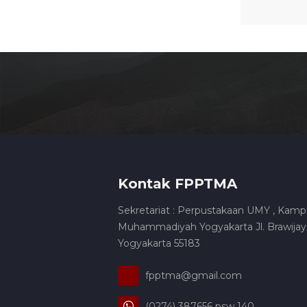
Kontak FPPTMA
Sekretariat : Perpustakaan UMY , Kamp
Muhammadiyah Yogyakarta Jl. Brawijaya
Yogyakarta 55183
fpptma@gmail.com
(0274) 387656 psw 140