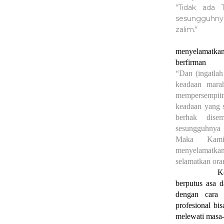
"Tidak ada 
sesungguhny
zalim."
menyelamatkan
berfirman
“
Dan (ingatlah
keadaan mara
mempersempit
keadaan yang 
berhak dise
sesungguhnya 
Maka Kami
menyelamatka
selamatkan ora
K
berputus asa d
dengan cara 
profesional bi
melewati masa-