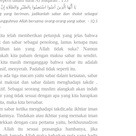
Seperti dalam surat Al Baqarah : 153
يَا أَيُّهَا الَّذِينَ آمَنُوا اسْتَعِينُوا بِالصَّبْرِ وَالصَّلَاةِ إِنّ
g yang beriman, jadikanlah sabar dan shalat sebagai
ngguhnya Allah bersama orang-orang yang sabar. – (Q.S
”
ita telah memberikan petunjuk yang jelas bahwa
at dan sabar sebagai penolong, lantas kenapa mau
ilihan lain yang Allah tidak suka? Namun
akah kita paham dengan makna sabar itu sendiri.
 kita masih menganggap bahwa sabar itu adalah
if, menyerah. Padahal tidak seperti itu.
tu ada tiga macam yaitu sabar dalam ketaatan, sabar
i maksiat dan sabar dalam menghadapi takdir .
ktif. Sebagai seorang muslim alangkah akan indah
ir yang tidak sesuai dengan apa yang kita harapkan
a, maka kita bersabar.
m sabar ketika menghadapi takdir,ada ikhtiar iman
lamnya. Tindakan atau ikhtiar yang memakai iman
ktekkan dengan cara pertama yaitu, berkhusnudzon
. Allah itu sesuai prasangka hambanya, jika
 baik kepada Allah maka kebaikan pula yang hadir