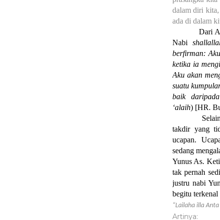
dalam diri kita
ada di dalam ki
Dari 
Nabi
shallal
berfirman: Ak
ketika ia meng
Aku akan meng
suatu kumpula
baik daripad
‘alaih
) [HR. B
Selai
takdir yang t
ucapan. Ucap
sedang mengala
Yunus As. Keti
tak pernah sed
justru nabi Yu
begitu terkenal 
“Lailaha illa An
Artinya: