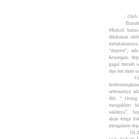
Oleh 
Bunuh 
Muncul kasus
dilakukan ole
melakukannya
“depresi”, ad
keuangan, dep
gagal meraih s
dua sisi mata u
O
berkemungkin
sebenarnya ad
diri. “ Orang
mengakhiri h
sakitnya”.
Say
akan tetapi fo
mengalami depr
Di 