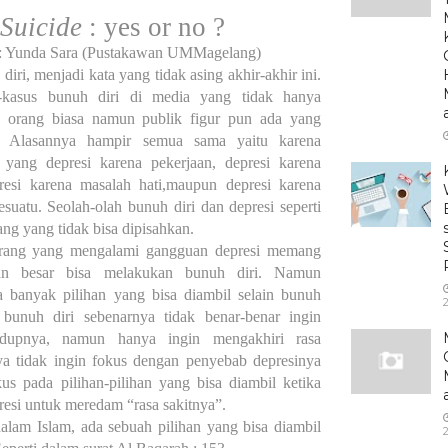
Suicide
: yes or no ?
: Yunda Sara (Pustakawan UMMagelang)
diri, menjadi kata yang tidak asing akhir-akhir ini.
-kasus bunuh diri di media yang tidak hanya
h orang biasa namun publik figur pun ada yang
. Alasannya hampir semua sama yaitu karena
a yang depresi karena pekerjaan, depresi karena
resi karena masalah hati,maupun depresi karena
esuatu. Seolah-olah bunuh diri dan depresi seperti
ang yang tidak bisa dipisahkan.
rang yang mengalami gangguan depresi memang
an besar bisa melakukan bunuh diri. Namun
a banyak pilihan yang bisa diambil selain bunuh
 bunuh diri sebenarnya tidak benar-benar ingin
idupnya, namun hanya ingin mengakhiri rasa
a tidak ingin fokus dengan penyebab depresinya
kus pada pilihan-pilihan yang bisa diambil ketika
esi untuk meredam “rasa sakitnya”.
dalam Islam, ada sebuah
pilihan yang bisa diambil