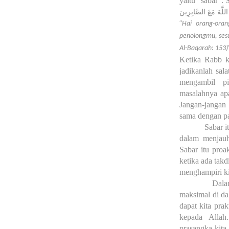
yaitu “sabar”. 
َ اللَّهَ مَعَ الصَّابِرِينَ
“
Hai orang-oran
penolongmu, sesu
Al-Baqarah: 153)
Ketika Rabb k
jadikanlah sal
mengambil p
masalahnya ap
Jangan-jangan
sama dengan pas
Sabar i
dalam menjauh
Sabar itu proa
ketika ada takd
menghampiri kit
Dala
maksimal di da
dapat kita pra
kepada Allah
prasangka kita