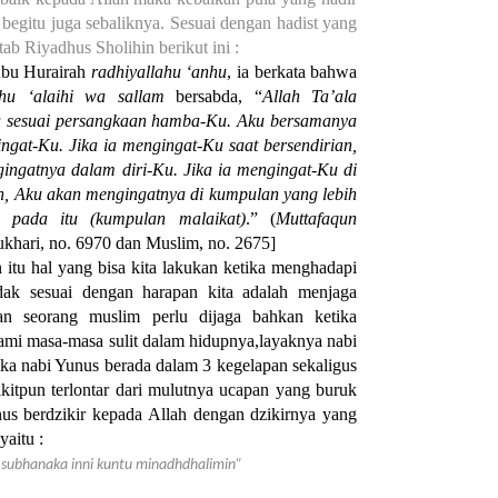
, begitu juga sebaliknya. Sesuai dengan hadist yang
tab Riyadhus Sholihin berikut ini :
Abu Hurairah
radhiyallahu ‘anhu
, ia berkata bahwa
lahu ‘alaihi wa sallam
bersabda, “
Allah Ta’ala
u sesuai persangkaan hamba-Ku. Aku bersamanya
ingat-Ku. Jika ia mengingat-Ku saat bersendirian,
ingatnya dalam diri-Ku. Jika ia mengingat-Ku di
n, Aku akan mengingatnya di kumpulan yang lebih
a pada itu (kumpulan malaikat)
.” (
Muttafaqun
ukhari, no. 6970 dan Muslim, no. 2675]
n itu hal yang bisa kita lakukan ketika menghadapi
idak sesuai dengan harapan kita adalah menjaga
an seorang muslim perlu dijaga bahkan ketika
mi masa-masa sulit dalam hidupnya,layaknya nabi
ka nabi Yunus berada dalam 3 kegelapan sekaligus
ikitpun terlontar dari mulutnya ucapan yang buruk
nus berdzikir kepada Allah dengan dzikirnya yang
yaitu :
ta subhanaka inni kuntu minadhdhalimin”