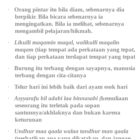
·
Orang pintar itu bila diam, sebenarnya dia
berpikir. Bila bicara sebenarnya ia
mengingatkan. Bila ia melihat, sebenarnya
mengambil pelajaran/hikmah.
·
Likulli maqamin maqal, walikulli maqalin
maqam
(tiap tempat ada perkataan yang tepat,
dan tiap perkataan terdapat tempat yang tepat
·
Burung itu terbang dengan sayapnya, manusia
terbang dengan cita-citanya
·
Telur hari ini lebih baik dari ayam esok hari
·
Asyyarafu bil adabi laa binnasabi
(
kemuliaan
seseorang itu terletak pada sopan
santunnya/akhlaknya dan bukan karena
keturunan
·
Undhur maa qaala walaa tandhur man qaala
(perhatikan apa yang dikatakan, dan jangan