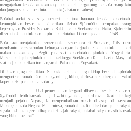
mengajarkan kepada anak-anaknya untuk tida tergantung kepada orang lain
dan jangan sampai meminta-meminta (jabatan misalnya).
Padahal andai saja sang menteri meminta bantuan kepada pemerintah,
kemungkinan besar akan diberikan. Sebab Sjfaruddin merupakan orang
kepercayaan Presiden Soekarno. Bahkan oleh Soekarno dan Hatta, Sjafruddin
diperintahkan untuk memimpin Pemerintahan Darurat pada tahun 1948.
Pada saat menjalankan pemerintahan sementara di Sumatera, Lily turut
membantu perekonomian keluarga dengan berjualan sukun untuk memberi
makan anak-anaknya. Begitu pula saat pemerintahan pindah ke Yogyakarta.
Mereka hidup berpindah-pindah sehingga Soekiman (Ketua Partai Masyumi
saat itu) memberikan tumpangan di Pakualaman Yogyakarta.
Di Jakarta juga demikian. Sjafruddin dan keluarga hidup berpindah-pindah
mengontrak rumah. Demi menyambung hidup, dirinya kerap berjualan yakni
koper berisi pakaian ala kadarnya.
Usai pemerintahan berganti dibawah Presiden Soeharto,
Syafruddin lebih banyak mengisi waktunya dengan berdakwah. Saat tidak lagi
menjadi pejabat Negara, ia mengembalikan rumah dinasnya di kawasan
Menteng kepada Negara. Menurutnya, rumah dinas itu dibeli dari pajak rakyat,
segala fasilitas negera dibayar dari pajak rakyat, padahal rakyat masih banyak
yang hidup melarat”.