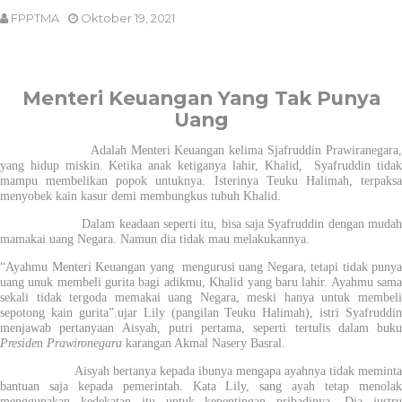
FPPTMA
Oktober 19, 2021
Menteri Keuangan Yang Tak Punya
Uang
Adalah Menteri Keuangan kelima Sjafruddin Prawiranegara,
yang hidup miskin. Ketika anak ketiganya lahir, Khalid, Syafruddin tidak
mampu membelikan popok untuknya. Isterinya Teuku Halimah, terpaksa
menyobek kain kasur demi membungkus tubuh Khalid.
Dalam keadaan seperti itu, bisa saja Syafruddin dengan mudah
mamakai uang Negara. Namun dia tidak mau melakukannya.
“Ayahmu Menteri Keuangan yang mengurusi uang Negara, tetapi tidak punya
uang unuk membeli gurita bagi adikmu, Khalid yang baru lahir. Ayahmu sama
sekali tidak tergoda memakai uang Negara, meski hanya untuk membeli
sepotong kain gurita”.ujar Lily (pangilan Teuku Halimah), istri Syafruddin
menjawab pertanyaan Aisyah, putri pertama, seperti tertulis dalam buku
Preside
n
Prawironegara
karangan Akmal Nasery Basral.
Aisyah bertanya kepada ibunya mengapa ayahnya tidak meminta
bantuan saja kepada pemerintah. Kata Lily, sang ayah tetap menolak
menggunakan kedekatan itu untuk kepentingan pribadinya. Dia justru