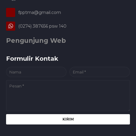
fpptma@gmail.com
(0274) 387656 psw 140
Pengunjung Web
Formulir Kontak