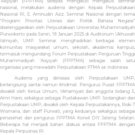
‘Aisyiyah (FPPTMA) selepas mengikuti mengikuti seminar
nasional, melakukan audiensi dengan Kepala Perpustakaan
Nasional RI, E. Aminudin Aziz. Seminar Nasional dengan tema
“Program Prioritas Literasi dan Politik Bahasa Negara”
diselenggarakan oleh Perpustakaan Universitas Muhammadiyah
Purwokerto pada Senin, 19 Januari 2025 di Auditorium Ukhuwah
Islmiyah, UMP. Seminar menghadirkan berbagai elemen
komunitas masyarakat umum, sekolah, akademisi kampus,
termasuk mengundang Forum Perpustakaan Perguruan Tinggi
Muhammadiyah ‘Aisyiyah (FPPTMA) sebagai salah satu
organisasi yang mewadahi Perpustakaan PTMA se Indonesia.
Audiensi yang diinisiasi oleh Perpustakaan UMP,
berlangsung santai namun khidmat. Pengurus Pusat FPPTMA
diwakili oleh Ketua Umum, Irkhamiyati dan anggota bidang 3,
Amri Hariri, sekaligus sebagai Pustakawan UMP. Sedangkan dari
Perpustakaan UMP, diwakili oleh Kepala Perpustakannya, Riski T
Wismana, dan staff Purwati, yang keduanya sekaligus sebagai
penasehat dan pengurus FPPTMA Korwil DIY Jateng Selatan.
Beberapa hal menjadi bahan diskusi antara FPPTMA dengan
Kepala Perpusnas RI.