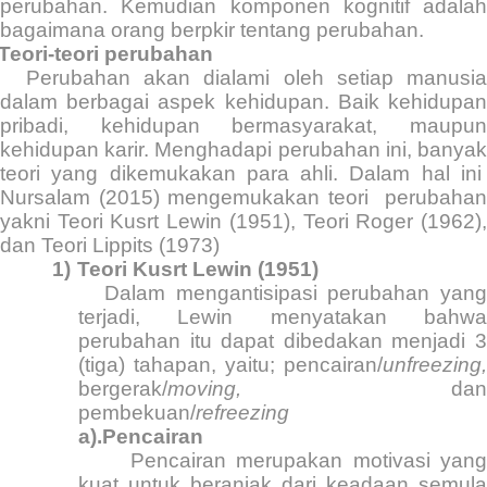
perubahan. Kemudian komponen kognitif adalah
bagaimana orang berpkir tentang perubahan.
Teori-teori perubahan
Perubahan akan dialami oleh setiap manusia
dalam berbagai aspek kehidupan. Baik kehidupan
pribadi, kehidupan bermasyarakat, maupun
kehidupan karir. Menghadapi perubahan ini, banyak
teori yang dikemukakan para ahli. Dalam hal ini
Nursalam (2015) mengemukakan teori
perubaha
yakni Teori Kusrt Lewin (1951), Teori Roger (1962),
dan Teori Lippits (1973)
1)
Teori Kusrt Lewin (1951)
Dalam mengantisipasi perubahan yang
terjadi, Lewin menyatakan bahwa
perubahan itu dapat dibedakan menjadi 3
(tiga) tahapan, yaitu; pencairan/
unfreezing,
bergerak/
moving,
dan
pembekuan/
refreezing
a).Pencairan
Pencairan merupakan motivasi yang
kuat untuk beranjak dari keadaan semula