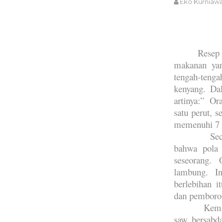
Eko Kurniaw
Resep
makanan yan
tengah-teng
kenyang. Da
artinya:” 
satu perut, 
memenuhi 7 (
Sec
bahwa pola 
seseorang.
lambung. I
berlebihan i
dan pemboro
Kemu
saw bersabda