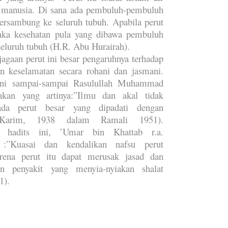
 manusia. Di sana ada pembuluh-pembuluh
ersambung ke seluruh tubuh. Apabila perut
maka kesehatan pula yang dibawa pembuluh
 seluruh tubuh (H.R. Abu Hurairah).
jagaan perut ini besar pengaruhnya terhadap
n keselamatan secara rohani dan jasmani.
ini sampai-sampai Rasulullah Muhammad
kan yang artinya:”Ilmu dan akal tidak
da perut besar yang dipadati dengan
Karim, 1938 dalam Ramali 1951).
 hadits ini, ’Umar bin Khattab r.a.
 :”Kuasai dan kendalikan nafsu perut
rena perut itu dapat merusak jasad dan
n penyakit yang menyia-nyiakan shalat
1).