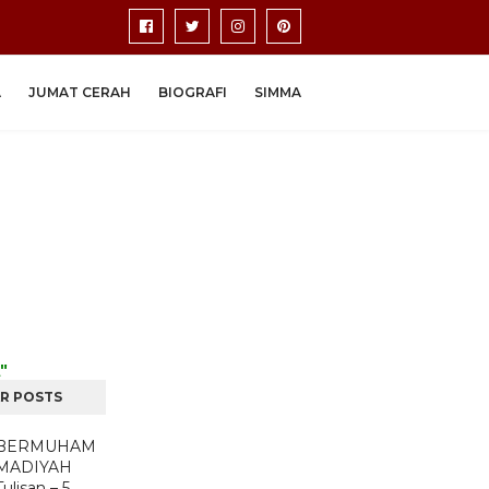
A
JUMAT CERAH
BIOGRAFI
SIMMA
"
R POSTS
BERMUHAM
MADIYAH
Tulisan – 5