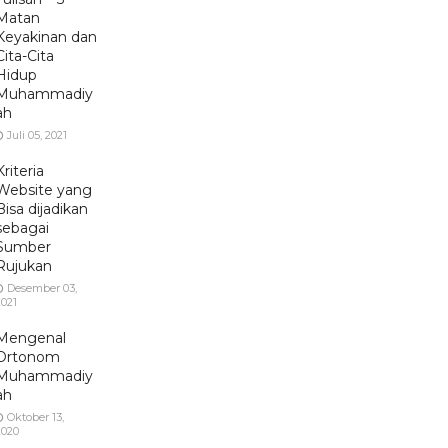
Matan
Keyakinan dan
Cita-Cita
Hidup
Muhammadiy
ah
Juli 05, 2021
Kriteria
Website yang
Bisa dijadikan
sebagai
Sumber
Rujukan
Desember 03,
2021
Mengenal
Ortonom
Muhammadiy
ah
Oktober 13,
2020