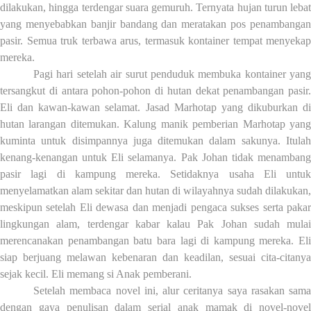
dilakukan, hingga terdengar suara gemuruh. Ternyata hujan turun lebat
yang menyebabkan banjir
bandang dan
meratakan pos penambanga
pasir. Semua truk terbawa arus, termasuk
k
ontainer tempat menyekap
mereka.
Pagi hari setelah air surut penduduk membuka
k
ontainer yang
tersangkut
di antara
pohon-pohon di hutan dekat penambangan pasir.
Eli dan kawan-kawan selamat
. Jasad Marhotap yang dikuburkan di
hutan larangan ditemukan. Kalung manik pemberian Marhotap yang
kuminta untuk disimpannya juga ditemukan dalam sakunya. Itulah
kenang-kenangan untuk Eli selamanya.
Pak Johan tidak menamban
pasir lagi di kamp
u
ng mereka. Setidaknya usaha Eli untuk
menyelamatkan alam sekitar dan hutan di wilayahnya sudah dilakukan,
meskipun setelah Eli dewasa dan menjadi pengaca sukses serta pakar
lingkungan alam, terdengar kabar kalau Pak Johan sudah mulai
merencanakan penambangan batu bara lagi di kam
p
ung mereka. Eli
siap berjuang melawan kebenaran dan keadilan, sesuai cita-c
i
tanya
sejak kecil. Eli memang si Anak pemberani.
Setelah membaca novel ini, alur ceritanya saya rasakan sama
dengan gaya penulisan
dalam serial anak mamak di novel-novel