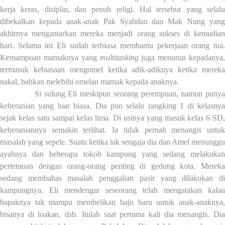
kerja keras, disiplin, dan penuh religi. Hal tersebut yang selalu
dibekalkan kepada anak-anak Pak Syahdan dan Mak Nung yang
akhirnya mengantarkan mereka menjadi orang sukses di kemudian
hari. Selama ini Eli sudah terbiasa membantu pekerjaan orang tua.
Kemampuan mamaknya yang
multitasking
juga menurun kepadanya,
termasuk kebiasaan mengomel ketika adik-adiknya
ketika merek
nakal, bahkan melebihi omelan mamak kepada anaknya.
Si sulung Eli meskipun seorang perempuan, namun puny
keberanian yang luar biasa. Dia pun selalu rangking 1 di kelasnya
sejak kelas satu sampai kelas lima. Di usinya yang masuk kelas 6 SD,
keberaniannya semakin terlihat. Ia tidak pernah menangis untuk
masalah yang sepele. Suatu ketika tak sengaja dia dan Amel menunggu
ayahnya dan beberapa tokoh kampung yang sedang melakukan
pertemuan dengan orang-orang penting di gedung kota
. Merek
sedang membahas
masalah penggalian pasir yang dilakukan d
kampungnya.
Eli
mendengar seseorang telah mengatakan kalau
bapaknya tak mampu membelikan baju baru untuk anak-anaknya,
bisanya di loakan,
dsb. Itulah saat pertama kali dia menangis. Di