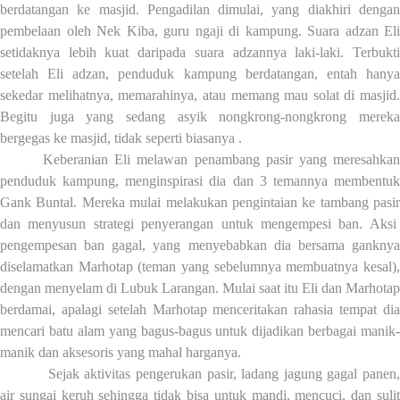
berdatangan ke masjid. Pengadilan dimulai, yang diakhiri dengan
pembelaan oleh Nek Kiba, guru ngaji di kampung. Suara adzan Eli
setidaknya lebih kuat daripada suara adzannya laki-laki. Terbukti
setelah Eli adzan, penduduk kampung berdatangan, entah hanya
sekedar melihatnya, memarahinya, atau memang mau solat di masjid.
Begitu juga yang sedang asyik nongkrong-nongkrong mereka
bergegas ke masjid, tidak seperti biasanya .
Keberanian Eli melawan penambang pasir yang meresahkan
penduduk kampung, menginspirasi dia dan 3 temannya membentuk
Gank Buntal. Mereka mulai melakukan pengintaian ke tambang pasir
dan
menyusun strategi penyerangan untuk mengempesi ban. Aksi
pengempesan ban gagal, yang menyebabkan dia bersama ganknya
diselamatkan Marhotap (teman yang
sebelumnya
membuatnya kesal)
dengan menyelam di Lubuk Larangan. Mulai saat itu Eli dan Marhotap
berdamai, apalagi setelah Marhotap menceritakan rahasia tempat dia
mencari batu alam yang bagus-bagus untuk dijadikan berbagai manik-
manik dan aksesoris yang mahal harganya.
Sejak aktivitas pengerukan pasir, ladang jagung gagal panen,
air sungai keruh sehingga tidak bisa untuk mandi, mencuci, dan sulit