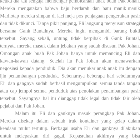
ketika dia tak sengaja mendengar pembicaraan anak buah Pak Johan.
Mereka mengatakan bahwa baju berdarah dan batu manik-manik
Marhotap mereka simpan di laci meja pos penjagaan pengerukan pasir
dan tidak dikunci
. Tanpa pik
i
r panjang, Eli langsung menyusun strategi
bersama Gank Bantalnya.
Mereka ingin mengambil barang bukt
tersebut. Sayang sekali, u
ntung tidak berpihak di
G
ank
Buntal
,
ternyata
mereka masuk dalam jebakan yang sudah disusun Pak Johan
O
m
ongan anak buah Pak Johan hanya untuk memancing Eli dan
kawan-kawan dat
a
ng. Setelah itu Pak Johan akan menawarka
negosiasi
kepada
penduduk
. Dia akan
menukar anak-anak
itu
dengan
ijin penambangan penduduk
. Sebenarnya beberapa hari sebelumny
Eli dan gangnya sudah berhasil mengumpulkan semua tanda tangan
atau cap jempol semua penduduk atas penolakan penambangan pasir
tersebut. Sayangnya hal itu dianggap tidak legal dan tidak fair oleh
pejabat dan Pak Johan
.
Malam itu Eli dan ganknya
masuk perangkap Pak Johan.
Mereka
disekap dalam sebuah truk
k
ontainer yang gelap dalam
keadaan mulut
tertutup
. Berbagai usaha Eli dan ganknya dilakukan
untuk melepaskan diri gagal. Kepasrahan akhirnya yang bisa