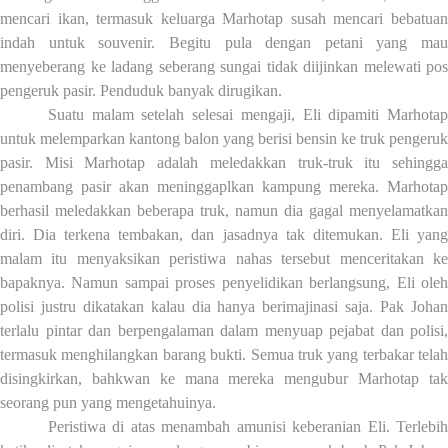
mencari ikan, termasuk keluarga Marhotap susah mencari bebatuan
indah untuk souvenir. Begitu pula dengan petani yang mau
menyeberang ke ladang seberang sungai tidak diijinkan melewati pos
pengeruk pasir. Penduduk banyak dirugikan.
Suatu malam setelah selesai mengaji, Eli dipamiti Marhotap
untuk melemparkan kantong balon yang berisi bensin ke truk pengeruk
pasir. Misi Marhotap adalah meledakkan truk-truk itu sehingga
penambang pasir akan meninggaplkan kampung mereka. Marhotap
berhasil meledakkan beberapa truk, namun dia gagal menyelamatkan
diri. D
i
a terkena tembakan, dan jasadnya tak ditemukan. Eli yan
malam itu menyaksikan peristiwa nahas tersebut menceritakan ke
bapaknya. Namun sampai proses penyelidikan berlangsung, Eli oleh
polisi justru dikatakan kalau dia hanya berimajinasi
saja
. Pak Joha
terlalu p
i
ntar
dan berpengalaman
dalam menyuap pejabat dan polisi,
termasuk
menghilangkan barang bukti. Semua truk yang terbakar telah
disingkirkan,
bahkwan
ke mana mereka mengubur Marhotap ta
seorang pun yang mengetahuinya.
Peristiwa di atas menambah amunisi keberanian Eli. Terlebih