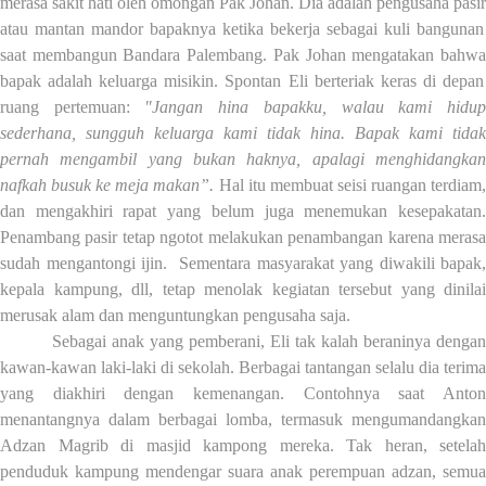
merasa sakit hati
oleh omongan
Pak Johan
. Dia adalah
pengusaha pasir
atau
mantan mandor bapaknya ketika bekerja sebagai kuli bangunan
saat membangun Bandara Palembang
. Pak Johan
mengatakan
bahw
bapak adalah keluarga misikin. Spontan Eli berteriak keras di depan
ruang pertemuan:
"Jangan hina bapakku,
walau kami hidu
sederhana, sungguh keluarga kami tidak hina
.
Bapak kami tidak
pernah mengambil yang bukan haknya, apalagi menghidangkan
nafkah busuk ke meja makan
”
.
Hal itu membuat seisi ruangan terdiam
dan mengakhiri rapat yang belum juga menemukan kesepakatan.
Penambang pasir tetap ngotot melakukan penambangan karena
merasa
sudah
mengantongi ijin
.
S
ementara masyarakat yang diwakili bapak,
kepala kamp
u
ng, dll, tetap menolak kegiatan tersebut yang dinilai
merusak alam dan menguntungkan pengusaha saja.
Sebagai anak yang pemberani, Eli tak kalah beraninya dengan
kawan-kawan laki-laki di sekolah. Berbagai tantangan selalu dia terima
yang diakhiri dengan kemenangan. Contohnya saat Anton
menantangnya dalam berbagai lomba, termasuk mengumandangkan
A
dzan Magrib di
m
asjid kampong
mereka
. Tak heran, setelah
penduduk kampung mendengar suara anak perempuan adzan, semua