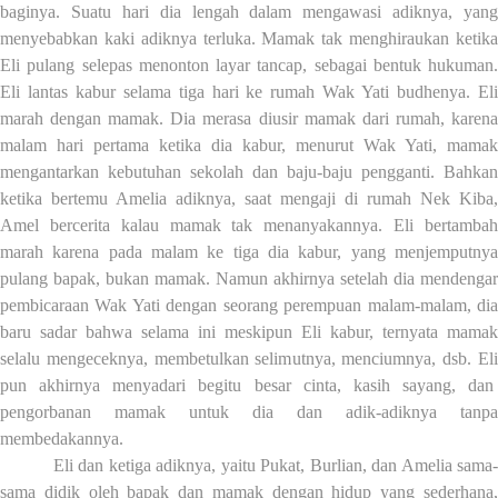
baginya.
Suatu hari
dia lengah dalam mengawasi adiknya, yang
menyebabkan kaki adiknya terluka. Mamak
t
ak menghiraukan ketik
Eli pulang selepas menonton layar tancap, sebagai bentuk hukuman.
Eli lantas kabur selama tiga hari ke rumah Wak Yati budhenya. Eli
marah dengan mamak. Dia merasa diusir mamak dari rumah, karena
malam hari pertama ketika dia kabur,
menurut Wak Yati,
mamak
mengantarkan kebutuhan sekolah dan baju-baju pengganti. Bahkan
ketika bertemu Amelia adiknya
, saat
mengaji di rumah Nek Kiba,
Amel bercerita
kalau mamak tak menanyakannya. Eli bertamba
marah karena pada malam ke tiga dia kabur, yang menjemputnya
pulang bapak, bukan mamak. Namun akhirnya setelah dia mendengar
pemb
i
c
a
raan Wak Yati dengan seorang perempuan malam-malam, dia
baru sadar bahwa selama ini meskipun Eli kabur, ternyata mamak
selalu mengeceknya, membetulkan selimutnya, menciumnya, dsb. Eli
pun akhirnya menyadari begitu besar cinta, kasih sayang, dan
pengorbanan mamak untuk dia dan adik-adiknya tanpa
membedakannya.
Eli dan ketiga adiknya, yaitu Pukat, Burlian, dan Amelia sama-
sama didik oleh bapak dan mamak dengan hidup yang sederhana,