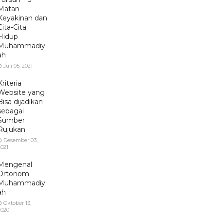
Matan
Keyakinan dan
Cita-Cita
Hidup
Muhammadiy
ah
Juli 05, 2021
Kriteria
Website yang
Bisa dijadikan
sebagai
Sumber
Rujukan
Desember 03,
2021
Mengenal
Ortonom
Muhammadiy
ah
Oktober 13,
2020