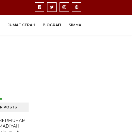
A
JUMAT CERAH
BIOGRAFI
SIMMA
"
R POSTS
BERMUHAM
MADIYAH
Tulisan – 5