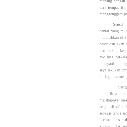
menang dengan s
dari tempat itu
menggenggam pah
Seusai m
pantai yang mul
merebahkan diri 
besar dan akan 
dan berkata kep
ayo kita berkel
melayani tantan
saya lakukan un
kucing bisa meng
Serig
puluh lima meni
melahapnya mes
senja, di ufuk 
sebagai tanda se
harimau besar d
kucing :”Hari in