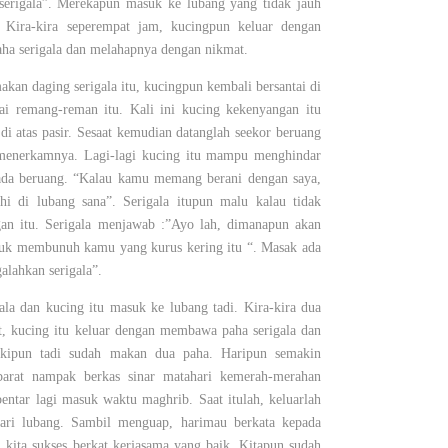
erigala”. Merekapun masuk ke lubang yang tidak jauh
. Kira-kira seperempat jam, kucingpun keluar dengan
a serigala dan melahapnya dengan nikmat.
akan daging serigala itu, kucingpun kembali bersantai di
ai remang-reman itu. Kali ini kucing kekenyangan itu
di atas pasir. Sesaat kemudian datanglah seekor beruang
menerkamnya. Lagi-lagi kucing itu mampu menghindar
ada beruang. “Kalau kamu memang berani dengan saya,
ahi di lubang sana”. Serigala itupun malu kalau tidak
gan itu. Serigala menjawab :”Ayo lah, dimanapun akan
tuk membunuh kamu yang kurus kering itu “. Masak ada
alahkan serigala”.
ala dan kucing itu masuk ke lubang tadi. Kira-kira dua
t, kucing itu keluar dengan membawa paha serigala dan
kipun tadi sudah makan dua paha. Haripun semakin
barat nampak berkas sinar matahari kemerah-merahan
bentar lagi masuk waktu maghrib. Saat itulah, keluarlah
ari lubang. Sambil menguap, harimau berkata kepada
i kita sukses berkat kerjasama yang baik. Kitapun sudah