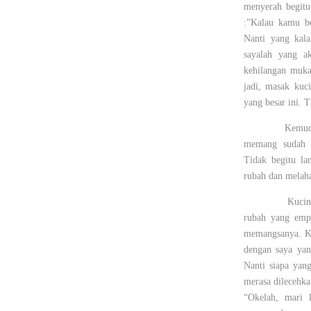
menyerah begitu
:”Kalau kamu be
Nanti yang kal
sayalah yang a
kehilangan muka
jadi, masak ku
yang besar ini. 
Kemudi
memang sudah d
Tidak begitu l
rubah dan melah
Kucin
rubah yang empu
memangsanya. Ku
dengan saya yang
Nanti siapa yan
merasa dilecehka
“Okelah, mari 