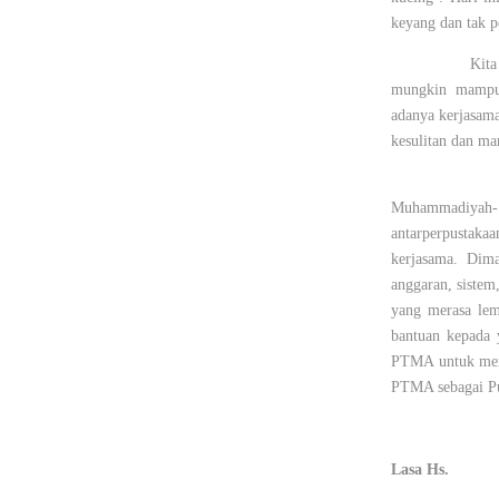
keyang dan tak p
Kita
mungkin mampu 
adanya kerjasam
kesulitan dan m
Muhammadiyah
antarperpusta
kerjasama. Dim
anggaran, sistem
yang merasa lem
bantuan kepada 
PTMA untuk men
PTMA sebagai Pu
Lasa Hs.