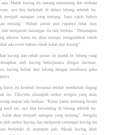
 saja. Malah kucing itu lantang menantang dan berkata
rani, ayo kita berkelahi di dalam lubang sebelah itu.
ah menjadi santapan yang menang. Saya yakin bahwa
kan menang”. Rubah jantan pun rupanya tidak mau
 dan menjawab tantangan itu dan berkata :”Dimanapun
cing sekurus kamu itu akan mampu mengalahkan rubah
Tidak ada cerita bahwa rubah kalah dari kucing”.
an kucing dan rubah jantan itu masuk ke lubang yang
isiapkan oleh kucing bekerjasama dengan harimau.
ama, kucing keluar dari lubang dengan membawa paha
apnya.
g kurus itu kembali bersantai setelah menikmati daging
k itu. Tiba-tiba datanglah seekor serigala yang akan
cing itupun lalu berkata :”Kalau kamu memang berani
 kecil ini, ayo kita bertanding di lubang sebelah itu.
g kalah akan menjadi santapan yang menang”. Serigala
n oleh seekor kucing dan menjawab tantangan kucing itu
kita berkelahi di manapun jadi. Masak kucing akan