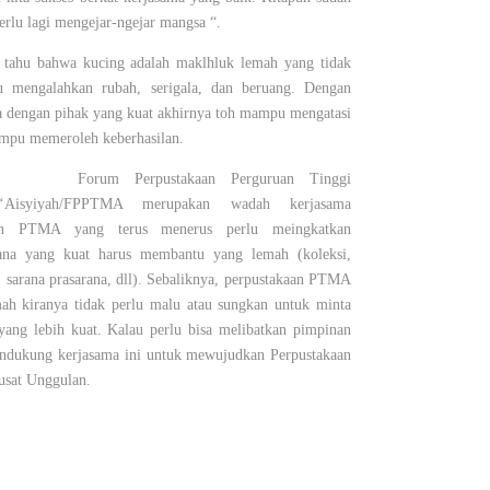
erlu lagi mengejar-ngejar mangsa “.
 tahu bahwa kucing adalah maklhluk lemah yang tidak
mengalahkan rubah, serigala, dan beruang. Dengan
a dengan pihak yang kuat akhirnya toh mampu mengatasi
ampu memeroleh keberhasilan.
Forum Perpustakaan Perguruan Tinggi
-‘Aisyiyah/FPPTMA merupakan wadah kerjasama
kaan PTMA yang terus menerus perlu meingkatkan
ana yang kuat harus membantu yang lemah (koleksi,
, sarana prasarana, dll). Sebaliknya, perpustakaan PTMA
ah kiranya tidak perlu malu atau sungkan untuk minta
yang lebih kuat. Kalau perlu bisa melibatkan pimpinan
dukung kerjasama ini untuk mewujudkan Perpustakaan
sat Unggulan.