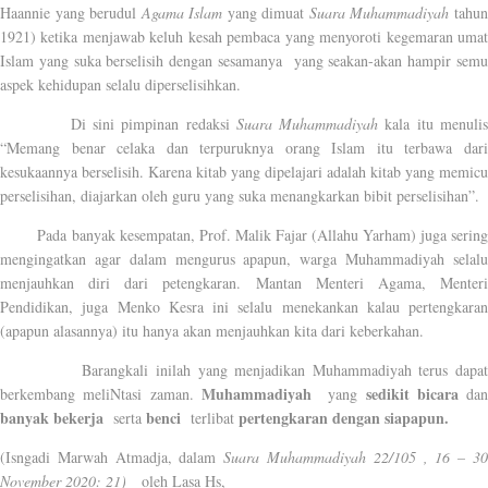
Haannie yang berudul
Agama Islam
yang dimuat
Suara Muhammadiyah
tahu
1921) ketika menjawab keluh kesah pembaca yang menyoroti kegemaran umat
Islam yang suka berselisih dengan sesamanya
yang seakan-akan hampir sem
aspek kehidupan selalu diperselisihkan.
Di sini pimpinan redaksi
Suara Muhammadiyah
kala itu menuli
“Memang benar celaka dan terpuruknya orang Islam itu terbawa dari
kesukaannya berselisih. Karena kitab yang dipelajari adalah kitab yang memicu
perselisihan, diajarkan oleh guru yang suka menangkarkan bibit perselisihan”.
Pada banyak kesempatan, Prof. Malik Fajar (Allahu Yarham) juga sering
mengingatkan agar dalam mengurus apapun, warga Muhammadiyah selalu
menjauhkan diri dari petengkaran. Mantan Menteri Agama, Menteri
Pendidikan, juga Menko Kesra ini selalu menekankan kalau pertengkaran
(apapun alasannya) itu hanya akan menjauhkan kita dari keberkahan.
Barangkali inilah yang menjadikan Muhammadiyah terus dapat
Muhammadiyah
sedikit bicara
berkembang meliNtasi zaman.
yang
dan
banyak bekerja
benci
pertengkaran dengan siapapun.
serta
terlibat
(Isngadi Marwah Atmadja, dalam
Suara Muhammadiyah 22/105 , 16 – 3
November 2020: 21)
oleh Lasa Hs,