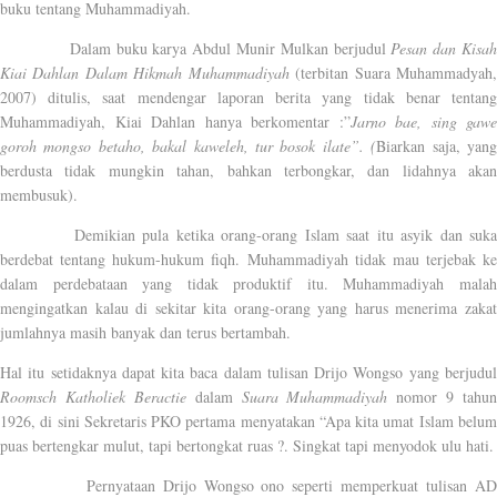
buku tentang Muhammadiyah.
Dalam buku karya Abdul Munir Mulkan berjudul
Pesan dan Kisa
Kiai Dahlan Dalam Hikmah Muhammadiyah
(terbitan Suara Muhammadyah
2007) ditulis, saat mendengar laporan berita yang tidak benar tentang
Muhammadiyah, Kiai Dahlan hanya berkomentar :”
Jarno bae, sing gawe
goroh mongso betaho, bakal kaweleh, tur bosok ilate”. (
Biarkan saja, yan
berdusta tidak mungkin tahan, bahkan terbongkar, dan lidahnya akan
membusuk).
Demikian pula ketika orang-orang Islam saat itu asyik dan suka
berdebat tentang hukum-hukum fiqh. Muhammadiyah tidak mau terjebak ke
dalam perdebataan yang tidak produktif itu. Muhammadiyah malah
mengingatkan kalau di sekitar kita orang-orang yang harus menerima zakat
jumlahnya masih banyak dan terus bertambah.
Hal itu setidaknya dapat kita baca dalam tulisan Drijo Wongso yang berjudul
Roomsch Katholiek Beractie
dalam
Suara Muhammadiyah
nomor 9 tahun
1926, di sini Sekretaris PKO pertama menyatakan “Apa kita umat Islam belum
puas bertengkar mulut, tapi bertongkat ruas ?. Singkat tapi menyodok ulu hati.
Pernyataan Drijo Wongso ono seperti memperkuat tulisan A