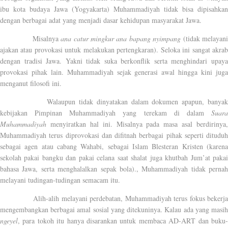
ibu kota budaya Jawa (Yogyakarta) Muhammadiyah tidak bisa dipisahkan
dengan berbagai adat yang menjadi dasar kehidupan masyarakat Jawa.
Misalnya
ana catur mingkur ana bapang nyimpang
(tidak melayan
ajakan atau provokasi untuk melakukan pertengkaran). Seloka ini sangat akrab
dengan tradisi Jawa. Yakni tidak suka berkonflik serta menghindari upaya
provokasi pihak lain. Muhammadiyah sejak generasi awal hingga kini juga
menganut filosofi ini.
Walaupun tidak dinyatakan dalam dokumen apapun, banya
kebijakan Pimpinan Muhammadiyah yang terekam di dalam
Suara
Muhammadiyah
menyiratkan hal ini. Misalnya pada masa asal berdirinya,
Muhammadiyah terus diprovokasi dan difitnah berbagai pihak seperti dituduh
sebagai agen atau cabang Wahabi, sebagai Islam Blesteran Kristen (karena
sekolah pakai bangku dan pakai celana saat shalat juga khutbah Jum’at pakai
bahasa Jawa, serta menghalalkan sepak bola)., Muhammadiyah tidak pernah
melayani tudingan-tudingan semacam itu.
Alih-alih melayani perdebatan, Muhammadiyah terus fokus bekerja
mengembangkan berbagai amal sosial yang ditekuninya. Kalau ada yang masih
ngeyel
, para tokoh itu hanya disarankan untuk membaca AD-ART dan buku-