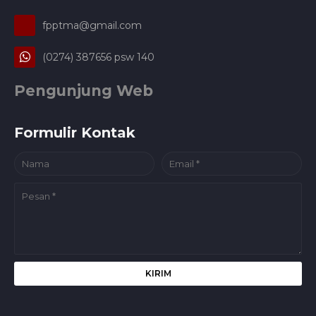
fpptma@gmail.com
(0274) 387656 psw 140
Pengunjung Web
Formulir Kontak