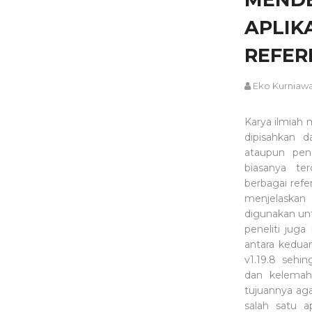
APLIK
REFER
Eko Kurniaw
Karya ilmiah 
dipisahkan d
ataupun pene
biasanya te
berbagai refe
menjelaskan 
digunakan unt
peneliti jug
antara kedua
v1.19.8 seh
dan kelemaha
tujuannya ag
salah satu a