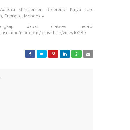
Aplikasi Manajemen Referensi, Karya Tulis
an, Endnote, Mendeley
lengkap dapat diakses melalui
l.uinsu.ac.id/index.php/iqra/article/view/10289
r