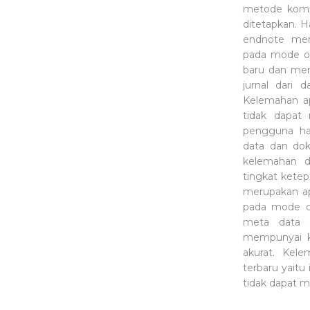
metode kompa
ditetapkan. H
endnote meru
pada mode of
baru dan mem
jurnal dari
Kelemahan ap
tidak dapat
pengguna ha
data dan dok
kelemahan 
tingkat kete
merupakan apl
pada mode 
meta data 
mempunyai 
akurat. Kele
terbaru yaitu
tidak dapat m