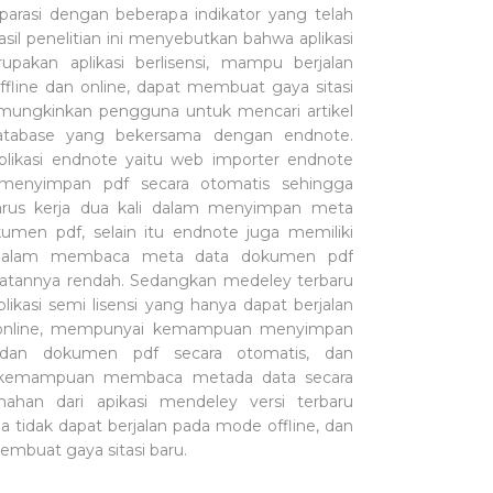
rasi dengan beberapa indikator yang telah
asil penelitian ini menyebutkan bahwa aplikasi
pakan aplikasi berlisensi, mampu berjalan
fline dan online, dapat membuat gaya sitasi
ungkinkan pengguna untuk mencari artikel
 database yang bekersama dengan endnote.
likasi endnote yaitu web importer endnote
 menyimpan pdf secara otomatis sehingga
rus kerja dua kali dalam menyimpan meta
umen pdf, selain itu endnote juga memiliki
dalam membaca meta data dokumen pdf
patannya rendah. Sedangkan medeley terbaru
ikasi semi lisensi yang hanya dapat berjalan
online, mempunyai kemampuan menyimpan
dan dokumen pdf secara otomatis, dan
kemampuan membaca metada data secara
mahan dari apikasi mendeley versi terbaru
 ia tidak dapat berjalan pada mode offline, dan
embuat gaya sitasi baru.