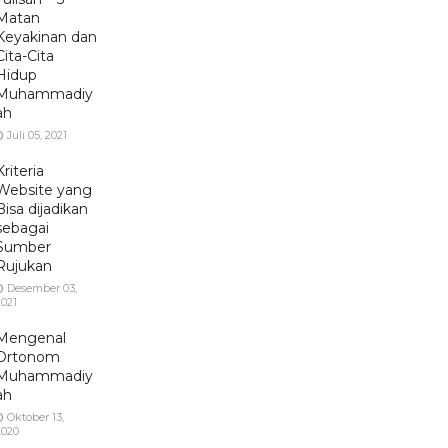
Matan
Keyakinan dan
Cita-Cita
Hidup
Muhammadiy
ah
Juli 05, 2021
Kriteria
Website yang
Bisa dijadikan
sebagai
Sumber
Rujukan
Desember 03,
2021
Mengenal
Ortonom
Muhammadiy
ah
Oktober 13,
2020